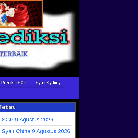
Prediksi SGP
Syair Sydney
Terbaru
i SGP 9 Agustus 2026
i Syair China 9 Agustus 2026