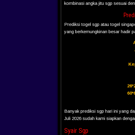
kombinasi angka jitu sgp sesuai den
Pred
Prediksi togel sgp atau togel singapo
yang berkemungkinan besar hadir p
Kep
26*
60*
Banyak prediksi sgp hari ini yang da
Juli 2026 sudah kami siapkan denga
Syair Sgp