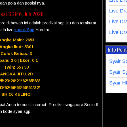
Live Dr
gan pola dan posisi nya.
Live Dr
iksi SGP 6 Juli 2026
Live Dr
re di bawah ini adalah prediksi sgp jitu dan terakurat
ada live
kocok Sgp
Hari Ini.
Live D
Angka Main: 2653
Angka Ikut: 5301
Info Pent
Colok Bebas: 3
ala: 2 6 | Ekor: 0 1
Syair S
Twin: 55 / 33
Syair S
ANGKA JITU 2D
25*23*20*21*62*65*63*
Syair H
61*52*56*53*50*51*32*
SHIO: KELINCI
pat Anda temui di internet. Prediksi singapore Senin 6
n kode syair sgp.