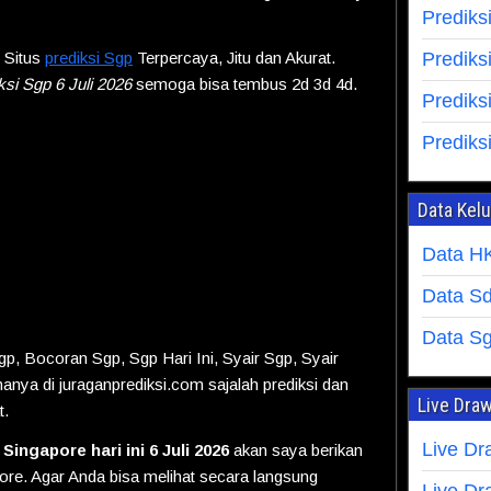
Prediks
 Situs
prediksi Sgp
Terpercaya, Jitu dan Akurat.
Prediks
ksi Sgp 6 Juli 2026
semoga bisa tembus 2d 3d 4d.
Prediks
Prediks
Data Kel
Data H
Data S
Data S
p, Bocoran Sgp, Sgp Hari Ini, Syair Sgp, Syair
hanya di juraganprediksi.com sajalah prediksi dan
Live Dra
t.
Live Dr
 Singapore hari ini 6 Juli 2026
akan saya berikan
pore. Agar Anda bisa melihat secara langsung