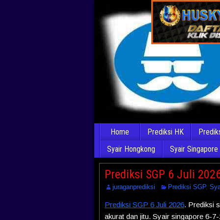
Home
Prediksi HK
Predik
Syair Hongkong
Syair Singapore
Prediksi SGP 6 Juli 202
juraganprediksi
Prediksi SGP
,
Sya
Prediksi SGP 6 Juli 2026
. Prediksi 
akurat dan jitu. Syair singapore 6-