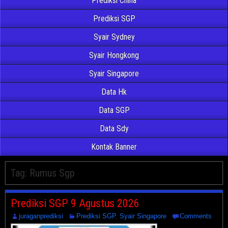
Prediksi China
Prediksi SGP
Syair Sydney
Syair Hongkong
Syair Singapore
Data Hk
Data SGP
Data Sdy
Kontak Banner
Tag:
Rumus Sgp
Prediksi SGP 9 Agustus 2026
juraganprediksi
Prediksi SGP
,
Syair Singapore
Comments