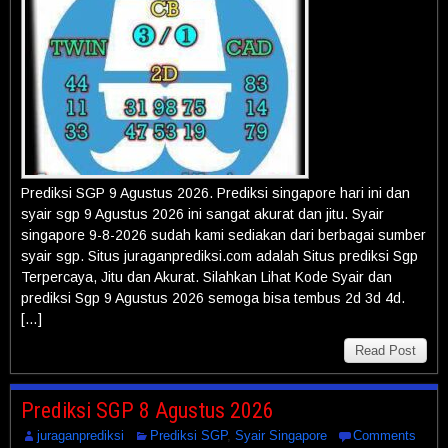
Prediksi SGP 9 Agustus 2026. Prediksi singapore hari ini dan
syair sgp 9 Agustus 2026 ini sangat akurat dan jitu. Syair
singapore 9-8-2026 sudah kami sediakan dari berbagai sumber
syair sgp. Situs juraganprediksi.com adalah Situs prediksi Sgp
Terpercaya, Jitu dan Akurat. Silahkan Lihat Kode Syair dan
prediksi Sgp 9 Agustus 2026 semoga bisa tembus 2d 3d 4d.
[…]
Read Post
Prediksi SGP 8 Agustus 2026
juraganprediksi
Prediksi SGP
,
Syair Singapore
Comments