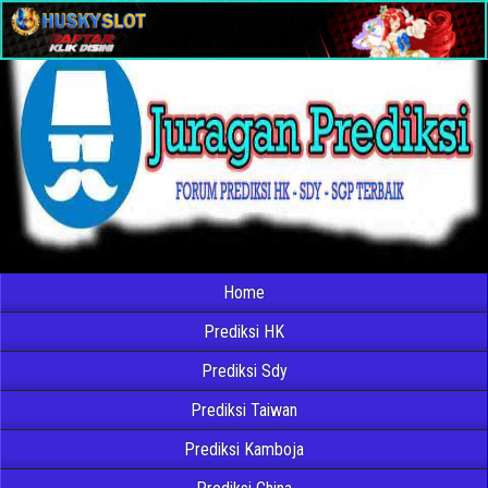
Home
Prediksi HK
Prediksi Sdy
Prediksi Taiwan
Prediksi Kamboja