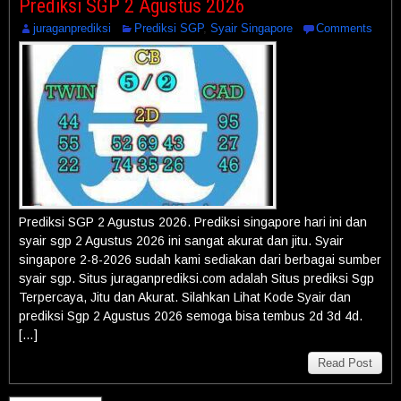
Prediksi SGP 2 Agustus 2026
juraganprediksi
Prediksi SGP
,
Syair Singapore
Comments
Prediksi SGP 2 Agustus 2026. Prediksi singapore hari ini dan
syair sgp 2 Agustus 2026 ini sangat akurat dan jitu. Syair
singapore 2-8-2026 sudah kami sediakan dari berbagai sumber
syair sgp. Situs juraganprediksi.com adalah Situs prediksi Sgp
Terpercaya, Jitu dan Akurat. Silahkan Lihat Kode Syair dan
prediksi Sgp 2 Agustus 2026 semoga bisa tembus 2d 3d 4d.
[…]
Read Post