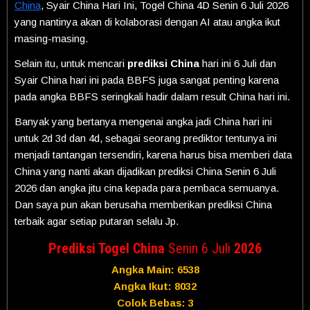
China
, Syair China Hari Ini, Togel China 4D Senin 6 Juli 2026
yang nantinya akan di kolaborasi dengan AI atau angka ikut
masing-masing.
Selain itu, untuk mencari
prediksi China
hari ini 6 Juli dan
Syair China hari ini pada BBFS juga sangat penting karena
pada angka BBFS seringkali hadir dalam result China hari ini.
Banyak yang bertanya mengenai angka jadi China hari ini
untuk 2d 3d dan 4d, sebagai seorang prediktor tentunya ini
menjadi tantangan tersendiri, karena harus bisa memberi data
China yang nanti akan dijadikan prediksi China Senin 6 Juli
2026 dan angka jitu cina kepada para pembaca semuanya.
Dan saya pun akan berusaha memberikan prediksi China
terbaik agar setiap putaran selalu Jp.
Prediksi Togel China
Senin 6 Juli
2026
Angka Main: 6538
Angka Ikut: 8032
Colok Bebas: 3