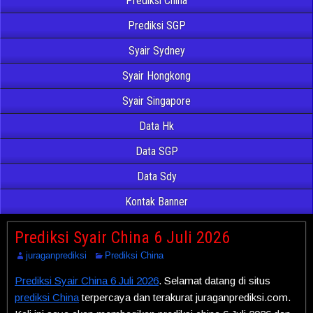
Prediksi China
Prediksi SGP
Syair Sydney
Syair Hongkong
Syair Singapore
Data Hk
Data SGP
Data Sdy
Kontak Banner
Prediksi Syair China 6 Juli 2026
juraganprediksi
Prediksi China
Prediksi Syair China 6 Juli 2026
. Selamat datang di situs
prediksi China
terpercaya dan terakurat juraganprediksi.com.