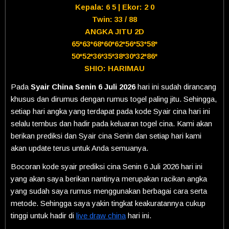
Kepala: 6 5 | Ekor: 2 0
Twin: 33 / 88
ANGKA JITU 2D
65*63*68*60*62*56*53*58*
50*52*36*35*38*30*32*86*
SHIO: HARIMAU
Pada
Syair China Senin 6
Juli 2026
hari ini sudah dirancang
khusus dan dirumus dengan rumus togel paling jitu. Sehingga,
setiap hari angka yang terdapat pada kode Syair cina hari ini
selalu tembus dan hadir pada keluaran togel cina. Kami akan
berikan prediksi dan Syair cina Senin dan setiap hari kami
akan update terus untuk Anda semuanya.
Bocoran kode syair prediksi cina Senin 6 Juli 2026 hari ini
yang akan saya berikan nantinya merupakan racikan angka
yang sudah saya rumus menggunakan berbagai cara serta
metode. Sehingga saya yakin tingkat keakuratannya cukup
tinggi untuk hadir di
live draw china
hari ini.