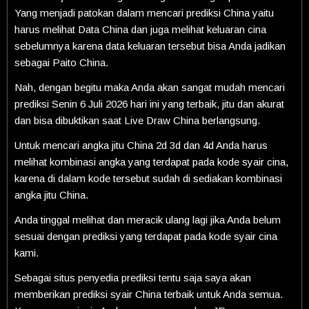
Yang menjadi patokan dalam mencari prediksi China yaitu
harus melihat Data China dan juga melihat keluaran cina
sebelumnya karena data keluaran tersebut bisa Anda jadikan
sebagai Paito China.
Nah, dengan begitu maka Anda akan sangat mudah mencari
prediksi Senin 6 Juli 2026 hari ini yang terbaik, jitu dan akurat
dan bisa dibuktikan saat Live Draw China berlangsung.
Untuk mencari angka jitu China 2d 3d dan 4d Anda harus
melihat kombinasi angka yang terdapat pada kode syair cina,
karena di dalam kode tersebut sudah di sediakan kombinasi
angka jitu China.
Anda tinggal melihat dan meracik ulang lagi jika Anda belum
sesuai dengan prediksi yang terdapat pada kode syair cina
kami.
Sebagai situs penyedia prediksi tentu saja saya akan
memberikan prediksi syair China terbaik untuk Anda semua.