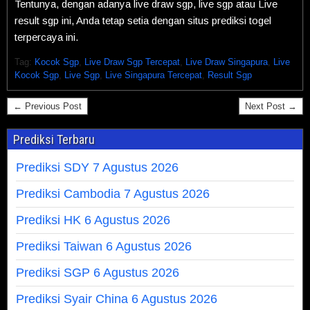
Tentunya, dengan adanya live draw sgp, live sgp atau Live
result sgp ini, Anda tetap setia dengan situs prediksi togel
terpercaya ini.
Tag:
Kocok Sgp
,
Live Draw Sgp Tercepat
,
Live Draw Singapura
,
Live
Kocok Sgp
,
Live Sgp
,
Live Singapura Tercepat
,
Result Sgp
← Previous Post
Next Post →
Prediksi Terbaru
Prediksi SDY 7 Agustus 2026
Prediksi Cambodia 7 Agustus 2026
Prediksi HK 6 Agustus 2026
Prediksi Taiwan 6 Agustus 2026
Prediksi SGP 6 Agustus 2026
Prediksi Syair China 6 Agustus 2026