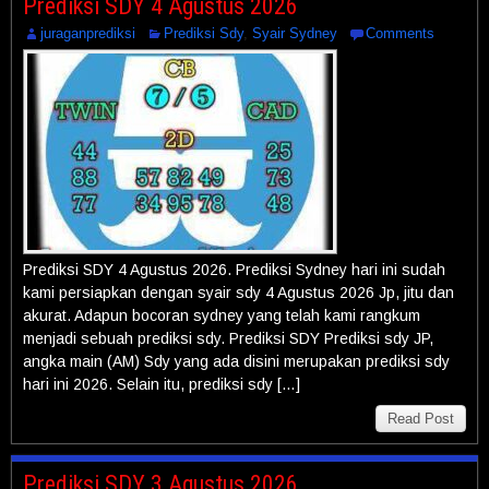
Prediksi SDY 4 Agustus 2026
juraganprediksi
Prediksi Sdy
,
Syair Sydney
Comments
Prediksi SDY 4 Agustus 2026. Prediksi Sydney hari ini sudah
kami persiapkan dengan syair sdy 4 Agustus 2026 Jp, jitu dan
akurat. Adapun bocoran sydney yang telah kami rangkum
menjadi sebuah prediksi sdy. Prediksi SDY Prediksi sdy JP,
angka main (AM) Sdy yang ada disini merupakan prediksi sdy
hari ini 2026. Selain itu, prediksi sdy […]
Read Post
Prediksi SDY 3 Agustus 2026