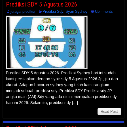
Prediksi SDY 5 Agustus 2026
juraganprediksi
Prediksi Sdy
,
Syair Sydney
Comments
Prediksi SDY 5 Agustus 2026. Prediksi Sydney hari ini sudah
kami persiapkan dengan syair sdy 5 Agustus 2026 Jp, jitu dan
akurat. Adapun bocoran sydney yang telah kami rangkum
menjadi sebuah prediksi sdy. Prediksi SDY Prediksi sdy JP,
angka main (AM) Sdy yang ada disini merupakan prediksi sdy
hari ini 2026. Selain itu, prediksi sdy […]
Read Post