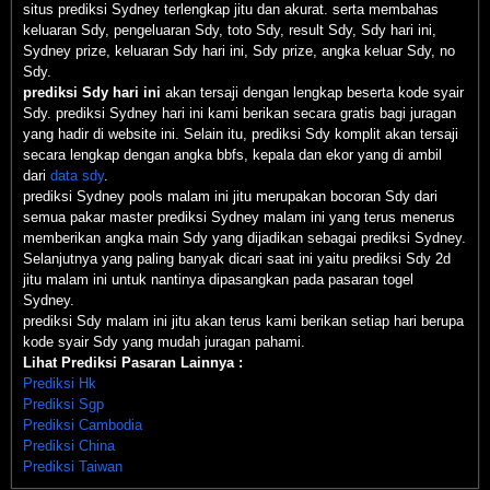
situs prediksi Sydney terlengkap jitu dan akurat. serta membahas
keluaran Sdy, pengeluaran Sdy, toto Sdy, result Sdy, Sdy hari ini,
Sydney prize, keluaran Sdy hari ini, Sdy prize, angka keluar Sdy, no
Sdy.
prediksi Sdy hari ini
akan tersaji dengan lengkap beserta kode syair
Sdy. prediksi Sydney hari ini kami berikan secara gratis bagi juragan
yang hadir di website ini. Selain itu, prediksi Sdy komplit akan tersaji
secara lengkap dengan angka bbfs, kepala dan ekor yang di ambil
dari
data sdy
.
prediksi Sydney pools malam ini jitu merupakan bocoran Sdy dari
semua pakar master prediksi Sydney malam ini yang terus menerus
memberikan angka main Sdy yang dijadikan sebagai prediksi Sydney.
Selanjutnya yang paling banyak dicari saat ini yaitu prediksi Sdy 2d
jitu malam ini untuk nantinya dipasangkan pada pasaran togel
Sydney.
prediksi Sdy malam ini jitu akan terus kami berikan setiap hari berupa
kode syair Sdy yang mudah juragan pahami.
Lihat Prediksi Pasaran Lainnya :
Prediksi Hk
Prediksi Sgp
Prediksi Cambodia
Prediksi China
Prediksi Taiwan