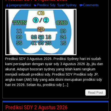
juraganprediksi
Prediksi Sdy
,
Syair Sydney
Comments
Prediksi SDY 3 Agustus 2026. Prediksi Sydney hari ini sudah
kami persiapkan dengan syair sdy 3 Agustus 2026 Jp, jitu dan
akurat. Adapun bocoran sydney yang telah kami rangkum
menjadi sebuah prediksi sdy. Prediksi SDY Prediksi sdy JP,
angka main (AM) Sdy yang ada disini merupakan prediksi sdy
hari ini 2026. Selain itu, prediksi sdy […]
Read Post
Prediksi SDY 2 Agustus 2026