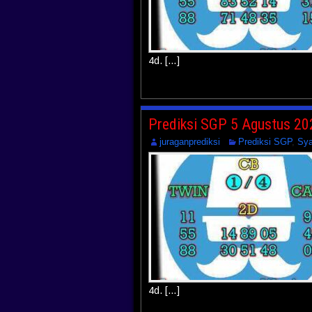
4d. […]
Prediksi SGP 5 Agustus 20
juraganprediksi
Prediksi SGP
,
Sya
4d. […]