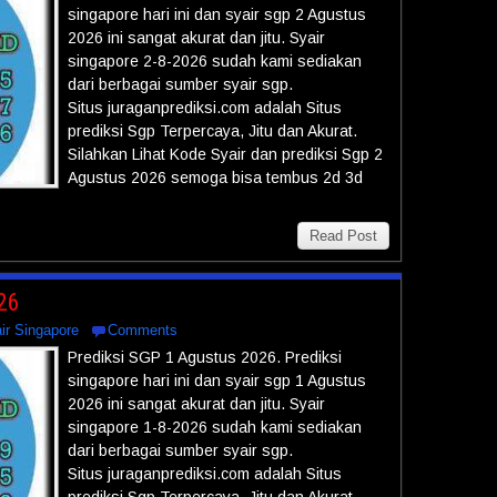
singapore hari ini dan syair sgp 2 Agustus
2026 ini sangat akurat dan jitu. Syair
singapore 2-8-2026 sudah kami sediakan
dari berbagai sumber syair sgp.
Situs juraganprediksi.com adalah Situs
prediksi Sgp Terpercaya, Jitu dan Akurat.
Silahkan Lihat Kode Syair dan prediksi Sgp 2
Agustus 2026 semoga bisa tembus 2d 3d
Read Post
26
ir Singapore
Comments
Prediksi SGP 1 Agustus 2026. Prediksi
singapore hari ini dan syair sgp 1 Agustus
2026 ini sangat akurat dan jitu. Syair
singapore 1-8-2026 sudah kami sediakan
dari berbagai sumber syair sgp.
Situs juraganprediksi.com adalah Situs