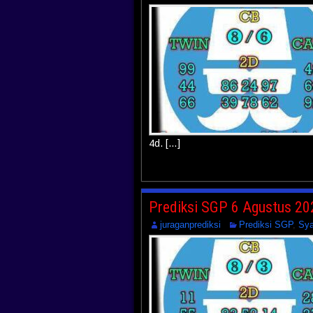
4d. […]
Prediksi SGP 6 Agustus 20
juraganprediksi
Prediksi SGP
,
Sya