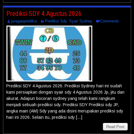
Prediksi SDY 4 Agustus 2026
juraganprediksi
Prediksi Sdy
,
Syair Sydney
Comments
Prediksi SDY 4 Agustus 2026. Prediksi Sydney hari ini sudah
kami persiapkan dengan syair sdy 4 Agustus 2026 Jp, jitu dan
akurat. Adapun bocoran sydney yang telah kami rangkum
menjadi sebuah prediksi sdy. Prediksi SDY Prediksi sdy JP,
angka main (AM) Sdy yang ada disini merupakan prediksi sdy
hari ini 2026. Selain itu, prediksi sdy […]
Read Post