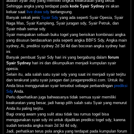
adalah Syair Sdy yang memiliki tingkat keakuratan yang besar.
Sehingga angka yang terdapat pada
kode Syair Sydney
ini akan
keluar saat
live draw sdy
berlangsung.
Banyak sekali jenis
Syair Sdy
yang ada seperti Syair Opesia, Syair
Naga Mas, Syair Kampleng, Syair juragan sdy, Syair Petruk, dan
Syair mbah semar sdy.
Syair merupakan sebuah buku togel yang berisikan kombinasi angka
yang disusun berdasarkan pola seperti angka BBFS Sdy, Angka main
sydney, Ai, prediksi sydney 2d 3d 4d dan bocoran angka sydney hari
ini.
Banyak pembuat Syair Sdy hari ini yang bergabung dalam
forum
Syair Sydney
hari ini dan dikumpulkan menjadi kumpulan syair
opesia.
Selain itu, ada salah satu syair sdy yang saat ini menjadi syair terjitu
dan terakurat yaitu syair juragan dari juraganprediksi.com. Untuk itu
Anda bisa menggunakan syair tersebut sebagai perbandingan
prediksi
Sdy
Anda.
Perlu diperhatikan juga bahwasanya tidak semua syair memiliki
keakuratan yang besar, jadi harap pilih salah satu Syair yang menurut
Anda itu paling terjitu.
Bagi orang awam yang sulit atau tidak tau rumus togel bisa
menggunakan syair sdy ini untuk dijadikan prediksi togel sdy, karena
sudah tersedia angka main 2d 3d 4d sdy,
Jadi, perhatikan terus pola angka yang terdapat pada kumpulan forum