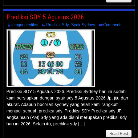
Prediksi SDY 5 Agustus 2026
juraganprediksi
Prediksi Sdy
,
Syair Sydney
Comments
Prediksi SDY 5 Agustus 2026. Prediksi Sydney hari ini sudah
kami persiapkan dengan syair sdy 5 Agustus 2026 Jp, jitu dan
akurat. Adapun bocoran sydney yang telah kami rangkum
menjadi sebuah prediksi sdy. Prediksi SDY Prediksi sdy JP,
angka main (AM) Sdy yang ada disini merupakan prediksi sdy
hari ini 2026. Selain itu, prediksi sdy […]
Read Post