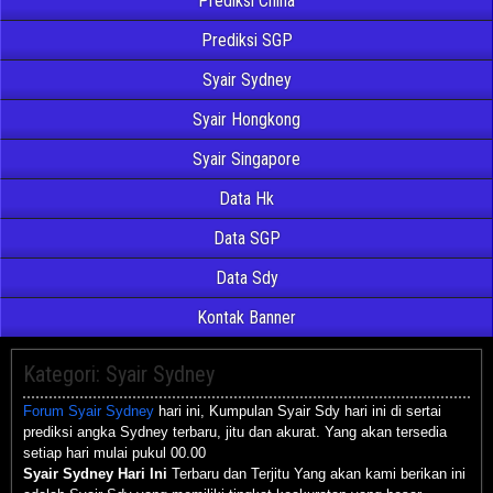
Prediksi China
Prediksi SGP
Syair Sydney
Syair Hongkong
Syair Singapore
Data Hk
Data SGP
Data Sdy
Kontak Banner
Kategori:
Syair Sydney
Forum Syair Sydney
hari ini, Kumpulan Syair Sdy hari ini di sertai
prediksi angka Sydney terbaru, jitu dan akurat. Yang akan tersedia
setiap hari mulai pukul 00.00
Syair Sydney Hari Ini
Terbaru dan Terjitu Yang akan kami berikan ini