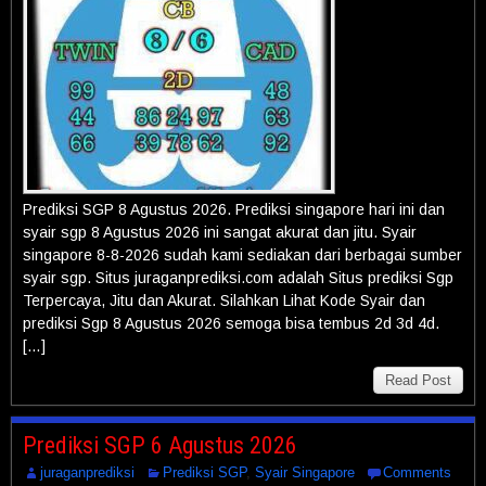
Prediksi SGP 8 Agustus 2026. Prediksi singapore hari ini dan
syair sgp 8 Agustus 2026 ini sangat akurat dan jitu. Syair
singapore 8-8-2026 sudah kami sediakan dari berbagai sumber
syair sgp. Situs juraganprediksi.com adalah Situs prediksi Sgp
Terpercaya, Jitu dan Akurat. Silahkan Lihat Kode Syair dan
prediksi Sgp 8 Agustus 2026 semoga bisa tembus 2d 3d 4d.
[…]
Read Post
Prediksi SGP 6 Agustus 2026
juraganprediksi
Prediksi SGP
,
Syair Singapore
Comments