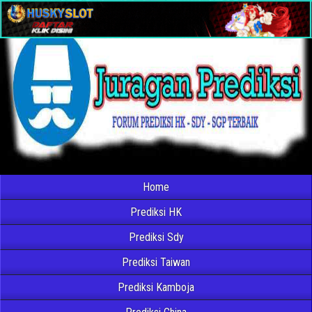
Home
Prediksi HK
Prediksi Sdy
Prediksi Taiwan
Prediksi Kamboja