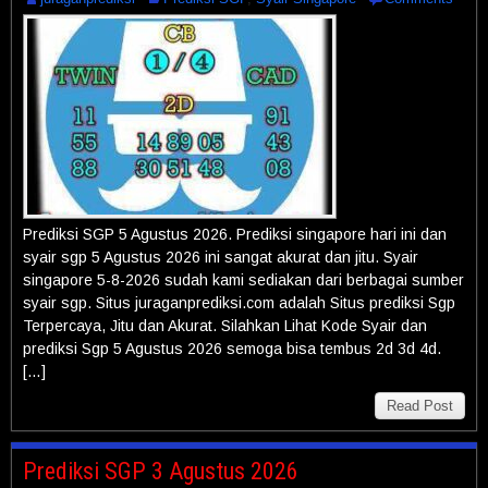
Prediksi SGP 5 Agustus 2026. Prediksi singapore hari ini dan
syair sgp 5 Agustus 2026 ini sangat akurat dan jitu. Syair
singapore 5-8-2026 sudah kami sediakan dari berbagai sumber
syair sgp. Situs juraganprediksi.com adalah Situs prediksi Sgp
Terpercaya, Jitu dan Akurat. Silahkan Lihat Kode Syair dan
prediksi Sgp 5 Agustus 2026 semoga bisa tembus 2d 3d 4d.
[…]
Read Post
Prediksi SGP 3 Agustus 2026