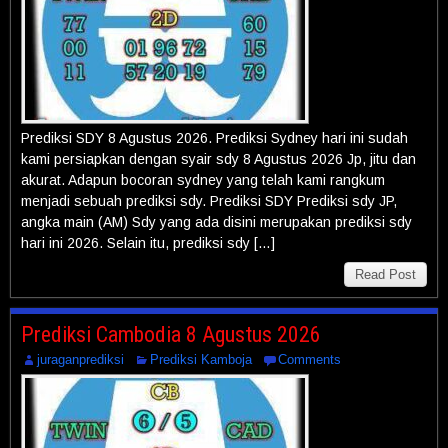
Prediksi SDY 8 Agustus 2026. Prediksi Sydney hari ini sudah
kami persiapkan dengan syair sdy 8 Agustus 2026 Jp, jitu dan
akurat. Adapun bocoran sydney yang telah kami rangkum
menjadi sebuah prediksi sdy. Prediksi SDY Prediksi sdy JP,
angka main (AM) Sdy yang ada disini merupakan prediksi sdy
hari ini 2026. Selain itu, prediksi sdy […]
Read Post
Prediksi Cambodia 8 Agustus 2026
juraganprediksi
Prediksi Kamboja
Comments