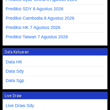
Prediksi SDY 8 Agustus 2026
Prediksi Cambodia 8 Agustus 2026
Prediksi HK 7 Agustus 2026
Prediksi Taiwan 7 Agustus 2026
Data Keluaran
Data HK
Data Sdy
Data Sgp
Live Draw
Live Draw Sdy