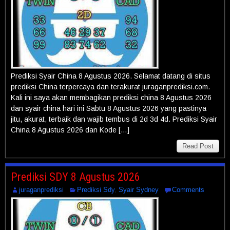
Prediksi Syair China 8 Agustus 2026. Selamat datang di situs
prediksi China terpercaya dan terakurat juraganprediksi.com.
Kali ini saya akan membagikan prediksi china 8 Agustus 2026
dan syair china hari ini Sabtu 8 Agustus 2026 yang pastinya
jitu, akurat, terbaik dan wajib tembus di 2d 3d 4d. Prediksi Syair
China 8 Agustus 2026 dan Kode […]
Read Post
Prediksi SDY 8 Agustus 2026
juraganprediksi
Prediksi Sdy
,
Syair Sydney
Comments