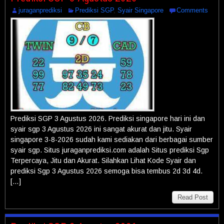
juraganprediksi
Prediksi SGP
,
Syair Singapore
Comments
Prediksi SGP 3 Agustus 2026. Prediksi singapore hari ini dan
syair sgp 3 Agustus 2026 ini sangat akurat dan jitu. Syair
singapore 3-8-2026 sudah kami sediakan dari berbagai sumber
syair sgp. Situs juraganprediksi.com adalah Situs prediksi Sgp
Terpercaya, Jitu dan Akurat. Silahkan Lihat Kode Syair dan
prediksi Sgp 3 Agustus 2026 semoga bisa tembus 2d 3d 4d.
[…]
Read Post