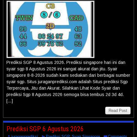
Prediksi SGP 8 Agustus 2026. Prediksi singapore hari ini dan
syair sgp 8 Agustus 2026 ini sangat akurat dan jitu. Syair
singapore 8-8-2026 sudah kami sediakan dari berbagai sumber
syair sgp. Situs juraganprediksi.com adalah Situs prediksi Sgp
Terpercaya, Jitu dan Akurat. Silahkan Lihat Kode Syair dan
prediksi Sgp 8 Agustus 2026 semoga bisa tembus 2d 3d 4d.
[…]
Read Post
Prediksi SGP 6 Agustus 2026
juraganprediksi
Prediksi SGP
,
Syair Singapore
Comments