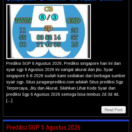
Prediksi SGP 6 Agustus 2026. Prediksi singapore hari ini dan
syair sgp 6 Agustus 2026 ini sangat akurat dan jitu. Syair
singapore 6-8-2026 sudah kami sediakan dari berbagai sumber
syair sgp. Situs juraganprediksi.com adalah Situs prediksi Sgp
Terpercaya, Jitu dan Akurat. Silahkan Lihat Kode Syair dan
prediksi Sgp 6 Agustus 2026 semoga bisa tembus 2d 3d 4d.
[…]
Read Post
Prediksi SGP 5 Agustus 2026