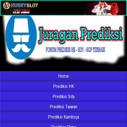
Home
Prediksi HK
Prediksi Sdy
Prediksi Taiwan
Prediksi Kamboja