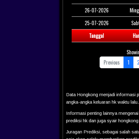
Data Hongkong menjadi informasi pa
angka-angka keluaran hk waktu lalu.
Informasi penting lainnya mengenai 
prediksi hk dan juga syair hongkong.
Juragan Prediksi, sebagai salah sat