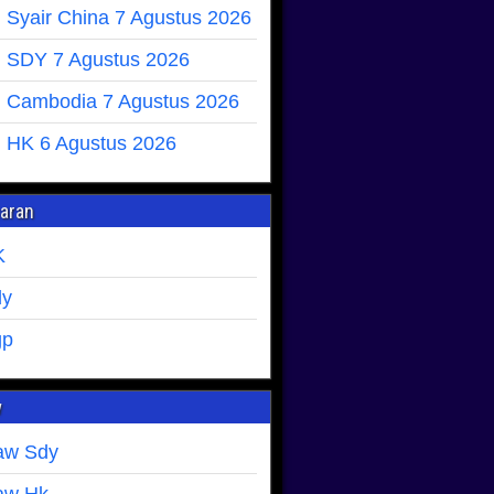
i Syair China 7 Agustus 2026
i SDY 7 Agustus 2026
i Cambodia 7 Agustus 2026
i HK 6 Agustus 2026
uaran
K
dy
gp
w
aw Sdy