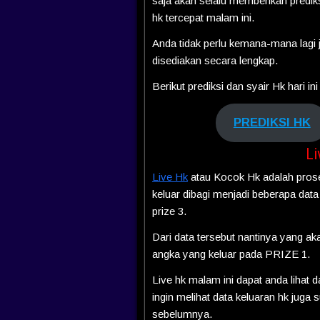
saja akan selalu memberikan prediks
hk tercepat malam ini.
Anda tidak perlu kemana-mana lagi j
disediakan secara lengkap.
Berikut prediksi dan syair Hk hari ini
PREDIKSI HK
Li
Live Hk
atau Kocok Hk adalah prose
keluar dibagi menjadi beberapa data 
prize 3.
Dari data tersebut nantinya yang aka
angka yang keluar pada PRIZE 1.
Live hk malam ini dapat anda lihat d
ingin melihat data keluaran hk juga 
sebelumnya.