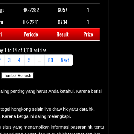
ling penting yang harus Anda ketahui. Karena berisi
togel hongkong selain live draw hk yaitu data hk,
 Karena ketiga ini saling melengkapi.
u situs yang menampilkan informasi pasaran hk, tentu