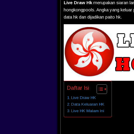
Live Draw Hk
merupakan siaran lan
hongkongpools. Angka yang keluar p
data hk dan dijadikan paito hk.
Daftar Isi
Live Draw HK
Data Keluaran HK
Live HK Malam Ini