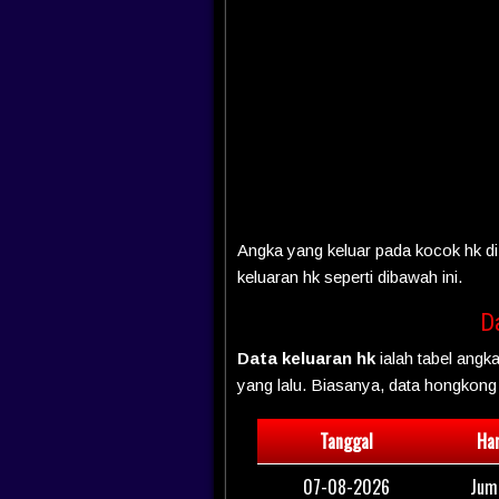
Angka yang keluar pada kocok hk di
keluaran hk seperti dibawah ini.
D
Data keluaran hk
ialah tabel angk
yang lalu. Biasanya, data hongkong i