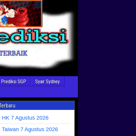
Prediksi SGP
Syair Sydney
Terbaru
i HK 7 Agustus 2026
i Taiwan 7 Agustus 2026