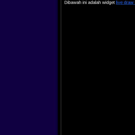
Dibawah ini adalah widget
live dra