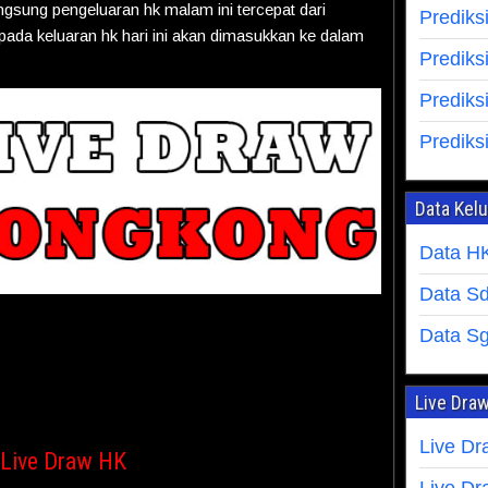
gsung pengeluaran hk malam ini tercepat dari
Prediks
ada keluaran hk hari ini akan dimasukkan ke dalam
Prediks
Prediks
Prediks
Data Kel
Data H
Data S
Data S
Live Dra
Live Dr
Live Draw HK