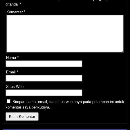
ditandai
*
Komentar
*
Nama
*
Email
*
Situs Web
Simpan nama, email, dan situs web saya pada peramban ini untuk
komentar saya berikutnya.