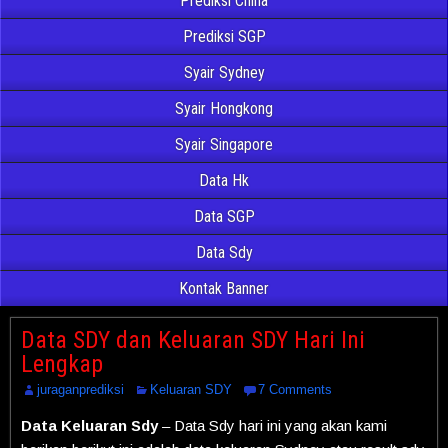
Prediksi China
Prediksi SGP
Syair Sydney
Syair Hongkong
Syair Singapore
Data Hk
Data SGP
Data Sdy
Kontak Banner
Data SDY dan Keluaran SDY Hari Ini
Lengkap
juraganprediksi
Keluaran SDY
7 Comments
Data Keluaran Sdy
– Data Sdy hari ini yang akan kami