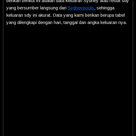
berikan berikut ini adalah data keluaran Sydney atau result sdy
yang bersumber langsung dari
Sydneypools
, sehingga
keluaran sdy ini akurat. Data yang kami berikan berupa tabel
yang dilengkapi dengan hari, tanggal dan angka keluaran nya.