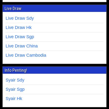
Live Draw
Live Draw Sdy
Live Draw Hk
Live Draw Sgp
Live Draw China
Live Draw Cambodia
Info Penting!
Syair Sdy
Syair Sgp
Syair Hk