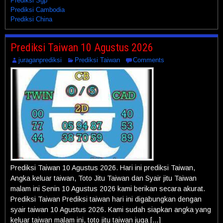
Prediksi Sgp
Prediksi Cambodia
Prediksi China
Prediksi Taiwan 10 Agustus 2026
juraganprediksi
Prediksi Taiwan
Comments
Prediksi Taiwan 10 Agustus 2026. Hari ini prediksi Taiwan,
Angka keluar taiwan, Toto Jitu Taiwan dan Syair jitu Taiwan
malam ini Senin 10 Agustus 2026 kami berikan secara akurat.
Prediksi Taiwan Prediksi taiwan hari ini digabungkan dengan
syair taiwan 10 Agustus 2026. Kami sudah siapkan angka yang
keluar taiwan malam ini, toto jitu taiwan juga […]