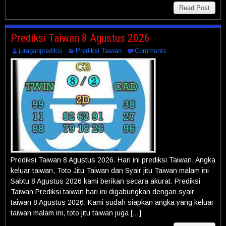
Read Post
Prediksi Taiwan 8 Agustus 2026
juraganprediksi
Prediksi Taiwan
Comments
Prediksi Taiwan 8 Agustus 2026. Hari ini prediksi Taiwan, Angka
keluar taiwan, Toto Jitu Taiwan dan Syair jitu Taiwan malam ini
Sabtu 8 Agustus 2026 kami berikan secara akurat. Prediksi
Taiwan Prediksi taiwan hari ini digabungkan dengan syair
taiwan 8 Agustus 2026. Kami sudah siapkan angka yang keluar
taiwan malam ini, toto jitu taiwan juga […]