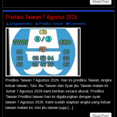
Read Post
Prediksi Taiwan 7 Agustus 2026
juraganprediksi
Prediksi Taiwan
Comments
Prediksi Taiwan 7 Agustus 2026. Hari ini prediksi Taiwan, Angka
keluar taiwan, Toto Jitu Taiwan dan Syair jitu Taiwan malam ini
Jumat 7 Agustus 2026 kami berikan secara akurat. Prediksi
Taiwan Prediksi taiwan hari ini digabungkan dengan syair
taiwan 7 Agustus 2026. Kami sudah siapkan angka yang keluar
taiwan malam ini, toto jitu taiwan juga […]
Read Post