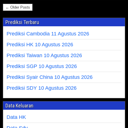
← Older Posts
Prediksi Terbaru
Prediksi Cambodia 11 Agustus 2026
Prediksi HK 10 Agustus 2026
Prediksi Taiwan 10 Agustus 2026
Prediksi SGP 10 Agustus 2026
Prediksi Syair China 10 Agustus 2026
Prediksi SDY 10 Agustus 2026
Data Keluaran
Data HK