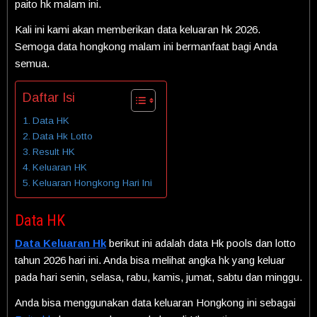
paito hk malam ini.
Kali ini kami akan memberikan data keluaran hk 2026.
Semoga data hongkong malam ini bermanfaat bagi Anda
semua.
Daftar Isi
Data HK
Data Hk Lotto
Result HK
Keluaran HK
Keluaran Hongkong Hari Ini
Data HK
Data Keluaran Hk
berikut ini adalah data Hk pools dan lotto
tahun 2026 hari ini. Anda bisa melihat angka hk yang keluar
pada hari senin, selasa, rabu, kamis, jumat, sabtu dan minggu.
Anda bisa menggunakan data keluaran Hongkong ini sebagai