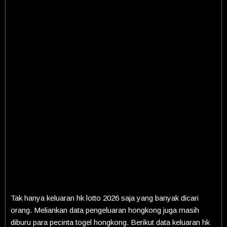
Tak hanya keluaran hk lotto 2026 saja yang banyak dicari
orang. Meliankan data pengeluaran hongkong juga masih
diburu para pecinta togel hongkong. Berikut data keluaran hk