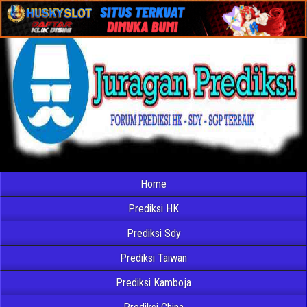
Home
Prediksi HK
Prediksi Sdy
Prediksi Taiwan
Prediksi Kamboja