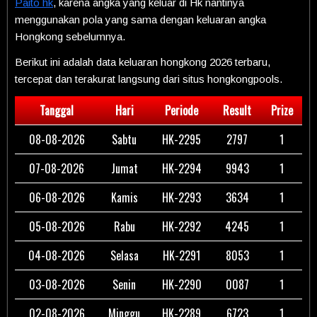
Paito hk
, karena angka yang keluar di Hk nantinya
menggunakan pola yang sama dengan keluaran angka
Hongkong sebelumnya.
Berikut ini adalah data keluaran hongkong 2026 terbaru,
tercepat dan terakurat langsung dari situs hongkongpools.