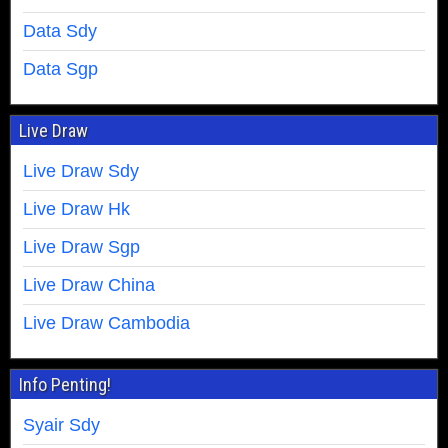
Data Sdy
Data Sgp
Live Draw
Live Draw Sdy
Live Draw Hk
Live Draw Sgp
Live Draw China
Live Draw Cambodia
Info Penting!
Syair Sdy