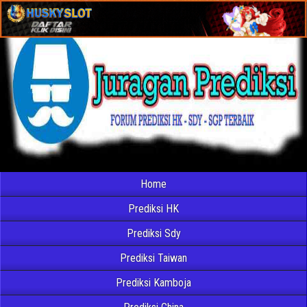
Home
Prediksi HK
Prediksi Sdy
Prediksi Taiwan
Prediksi Kamboja