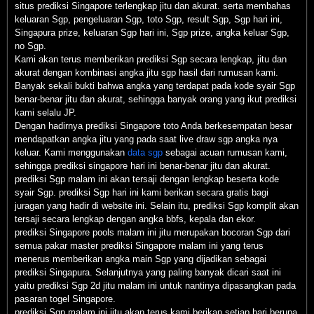
situs prediksi Singapore terlengkap jitu dan akurat. serta membahas
keluaran Sgp, pengeluaran Sgp, toto Sgp, result Sgp, Sgp hari ini,
Singapura prize, keluaran Sgp hari ini, Sgp prize, angka keluar Sgp,
no Sgp.
Kami akan terus memberikan prediksi Sgp secara lengkap, jitu dan
akurat dengan kombinasi angka jitu sgp hasil dari rumusan kami.
Banyak sekali bukti bahwa angka yang terdapat pada kode syair Sgp
benar-benar jitu dan akurat, sehingga banyak orang yang ikut prediksi
kami selalu JP.
Dengan hadirnya prediksi Singapore toto Anda berkesempatan besar
mendapatkan angka jitu yang pada saat live draw sgp angka nya
keluar. Kami menggunakan
data sgp
sebagai acuan rumusan kami,
sehingga prediksi singapore hari ini benar-benar jitu dan akurat.
prediksi Sgp malam ini akan tersaji dengan lengkap beserta kode
syair Sgp. prediksi Sgp hari ini kami berikan secara gratis bagi
juragan yang hadir di website ini. Selain itu, prediksi Sgp komplit akan
tersaji secara lengkap dengan angka bbfs, kepala dan ekor.
prediksi Singapore pools malam ini jitu merupakan bocoran Sgp dari
semua pakar master prediksi Singapore malam ini yang terus
menerus memberikan angka main Sgp yang dijadikan sebagai
prediksi Singapura. Selanjutnya yang paling banyak dicari saat ini
yaitu prediksi Sgp 2d jitu malam ini untuk nantinya dipasangkan pada
pasaran togel Singapore.
prediksi Sgp malam ini jitu akan terus kami berikan setiap hari berupa