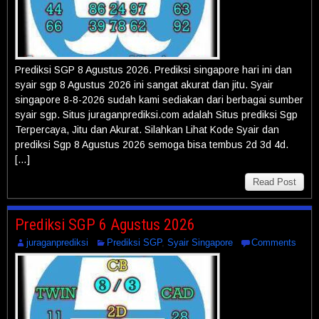
Prediksi SGP 8 Agustus 2026. Prediksi singapore hari ini dan
syair sgp 8 Agustus 2026 ini sangat akurat dan jitu. Syair
singapore 8-8-2026 sudah kami sediakan dari berbagai sumber
syair sgp. Situs juraganprediksi.com adalah Situs prediksi Sgp
Terpercaya, Jitu dan Akurat. Silahkan Lihat Kode Syair dan
prediksi Sgp 8 Agustus 2026 semoga bisa tembus 2d 3d 4d.
[…]
Read Post
Prediksi SGP 6 Agustus 2026
juraganprediksi
Prediksi SGP
,
Syair Singapore
Comments