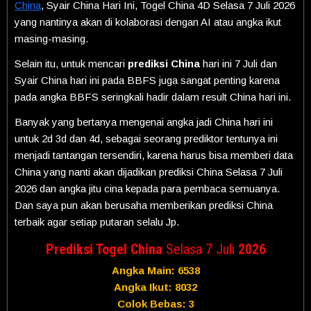
China
, Syair China Hari Ini, Togel China 4D Selasa 7 Juli 2026
yang nantinya akan di kolaborasi dengan AI atau angka ikut
masing-masing.
Selain itu, untuk mencari
prediksi China
hari ini 7 Juli dan
Syair China hari ini pada BBFS juga sangat penting karena
pada angka BBFS seringkali hadir dalam result China hari ini.
Banyak yang bertanya mengenai angka jadi China hari ini
untuk 2d 3d dan 4d, sebagai seorang prediktor tentunya ini
menjadi tantangan tersendiri, karena harus bisa memberi data
China yang nanti akan dijadikan prediksi China Selasa 7 Juli
2026 dan angka jitu cina kepada para pembaca semuanya.
Dan saya pun akan berusaha memberikan prediksi China
terbaik agar setiap putaran selalu Jp.
Prediksi Togel China
Selasa 7 Juli
2026
Angka Main: 6538
Angka Ikut: 8032
Colok Bebas: 3