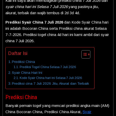
Kali ini saya akan membagikan prediksi china 7 Juli 2026 dan
syair china hari ini Selasa 7 Juli 2026
yang pastinya jitu,
akurat, terbaik dan wajib tembus di 2d 3d 4d.
Prediksi Syair China 7 Juli 2026
dan Kode Syair China hari
ini adalah Bocoran China serta Prediksi china akurat Selasa
7-7-2026. Prediksi togel china 4d hari ini kami ambil dari syair
china 7 Juli 2026.
Daftar Isi
Prediksi China
Prediksi Togel China Selasa 7 Juli 2026
Syair China Hari Ini
Kode Syair China hari ini Selasa 7 Juli 2026
Prediksi cina 7 Juli 2026 Jitu, Akurat dan Terbaik
Prediksi China
Banyak pemain togel yang mencari prediksi angka main (AM)
China Bocoran China, Prediksi China Akurat,
Syair