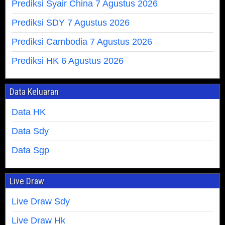
Prediksi Syair China 7 Agustus 2026
Prediksi SDY 7 Agustus 2026
Prediksi Cambodia 7 Agustus 2026
Prediksi HK 6 Agustus 2026
Data Keluaran
Data HK
Data Sdy
Data Sgp
Live Draw
Live Draw Sdy
Live Draw Hk