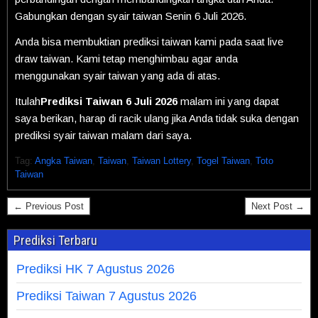
Gabungkan dengan syair taiwan Senin 6 Juli 2026.
Anda bisa membuktian prediksi taiwan kami pada saat live
draw taiwan. Kami tetap menghimbau agar anda
menggunakan syair taiwan yang ada di atas.
Itulah
Prediksi Taiwan 6 Juli 2026
malam ini yang dapat
saya berikan, harap di racik ulang jika Anda tidak suka dengan
prediksi syair taiwan malam dari saya.
Tag:
Angka Taiwan
,
Taiwan
,
Taiwan Lottery
,
Togel Taiwan
,
Toto
Taiwan
← Previous Post
Next Post →
Prediksi Terbaru
Prediksi HK 7 Agustus 2026
Prediksi Taiwan 7 Agustus 2026