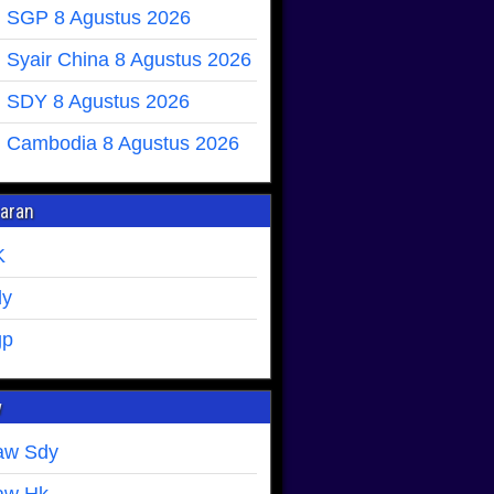
i SGP 8 Agustus 2026
i Syair China 8 Agustus 2026
i SDY 8 Agustus 2026
i Cambodia 8 Agustus 2026
uaran
K
dy
gp
w
aw Sdy