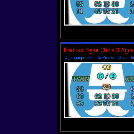
Prediksi Syair China 3 Agu
juraganprediksi
Prediksi China