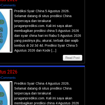
Comments
Prediksi Syair China 5 Agustus 2026.
Selamat datang di situs prediksi China
terpercaya dan terakurat
juraganprediksi.com. Kali ini saya akan
membagikan prediksi china 5 Agustus 2026
dan syair china hari ini Rabu 5 Agustus 2026
yang pastinya jitu, akurat, terbaik dan wajib
tembus di 2d 3d 4d. Prediksi Syair China 5
Agustus 2026 dan Kode […]
Read Post
stus 2026
Comments
Prediksi Syair China 4 Agustus 2026.
Selamat datang di situs prediksi China
terpercaya dan terakurat
juraganprediksi.com. Kali ini saya akan
membagikan prediksi china 4 Agustus 2026