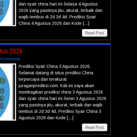
dan syair china hari ini Selasa 4 Agustus
2026 yang pastinya jitu, akurat, terbaik dan
wajib tembus di 2d 3d 4d. Prediksi Syair
China 4 Agustus 2026 dan Kode […]
Read Post
stus 2026
Comments
Prediksi Syair China 3 Agustus 2026.
Selamat datang di situs prediksi China
terpercaya dan terakurat
juraganprediksi.com. Kali ini saya akan
membagikan prediksi china 3 Agustus 2026
dan syair china hari ini Senin 3 Agustus 2026
yang pastinya jitu, akurat, terbaik dan wajib
tembus di 2d 3d 4d. Prediksi Syair China 3
Agustus 2026 dan Kode […]
Read Post