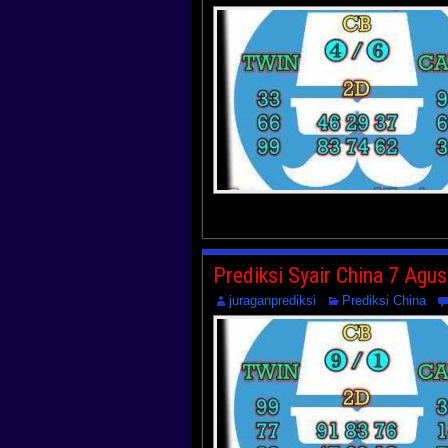
Prediksi Syair China 7 Agu
juraganprediksi
Prediksi China