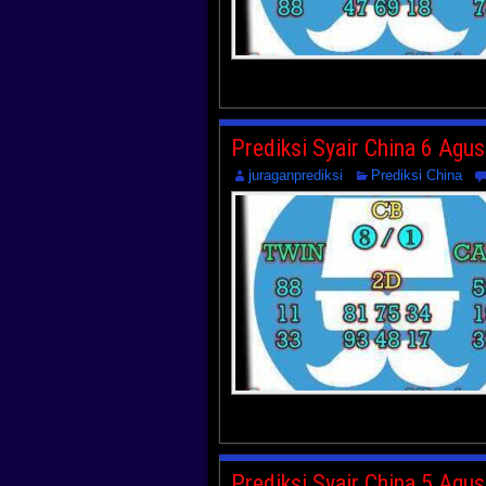
Prediksi Syair China 6 Agu
juraganprediksi
Prediksi China
Prediksi Syair China 5 Agu