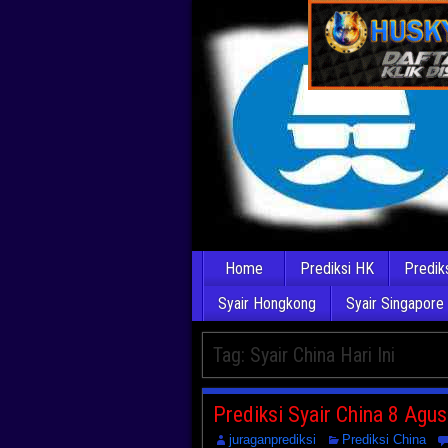
Home
Prediksi HK
Predik
Syair Hongkong
Syair Singapore
Tag:
Syair China Hari Ini
Prediksi Syair China 8 Agu
juraganprediksi
Prediksi China