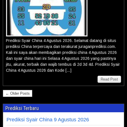
Prediksi Syair China 4 Agustus 2026. Selamat datang di situs
prediksi China terpercaya dan terakurat juraganprediksi.com.
Kali ini saya akan membagikan prediksi china 4 Agustus 2026
dan syair china hari ini Selasa 4 Agustus 2026 yang pastinya
jitu, akurat, terbaik dan wajib tembus di 2d 3d 4d. Prediksi Syair
China 4 Agustus 2026 dan Kode […]
Read Post
← Older Posts
Prediksi Terbaru
Prediksi Syair China 9 Agustus 2026