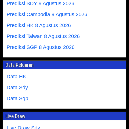
Prediksi SDY 9 Agustus 2026
Prediksi Cambodia 9 Agustus 2026
Prediksi HK 8 Agustus 2026
Prediksi Taiwan 8 Agustus 2026
Prediksi SGP 8 Agustus 2026
Data Keluaran
Data HK
Data Sdy
Data Sgp
Live Draw
Live Draw Sdy