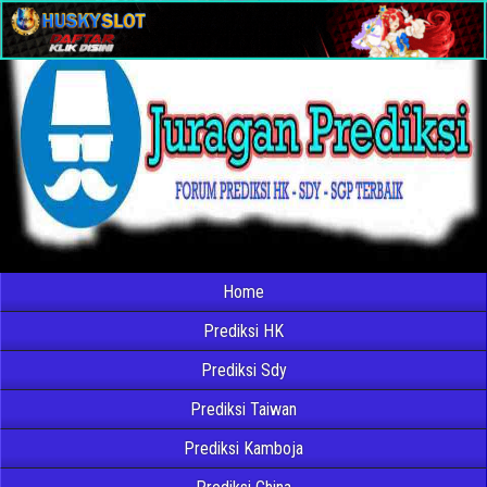
Home
Prediksi HK
Prediksi Sdy
Prediksi Taiwan
Prediksi Kamboja