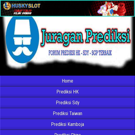
Home
Prediksi HK
Prediksi Sdy
Prediksi Taiwan
Prediksi Kamboja