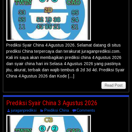
Prediksi Syair China 4 Agustus 2026. Selamat datang di situs
prediksi China terpercaya dan terakurat juraganprediksi.com.
Kali ini saya akan membagikan prediksi china 4 Agustus 2026
dan syair china hari ini Selasa 4 Agustus 2026 yang pastinya
jitu, akurat, terbaik dan wajib tembus di 2d 3d 4d. Prediksi Syair
China 4 Agustus 2026 dan Kode […]
Read Post
Prediksi Syair China 3 Agustus 2026
juraganprediksi
Prediksi China
Comments