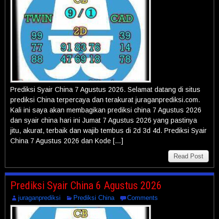
Prediksi Syair China 7 Agustus 2026. Selamat datang di situs
prediksi China terpercaya dan terakurat juraganprediksi.com.
Kali ini saya akan membagikan prediksi china 7 Agustus 2026
dan syair china hari ini Jumat 7 Agustus 2026 yang pastinya
jitu, akurat, terbaik dan wajib tembus di 2d 3d 4d. Prediksi Syair
China 7 Agustus 2026 dan Kode […]
Read Post
Prediksi Syair China 6 Agustus 2026
juraganprediksi
Prediksi China
Comments