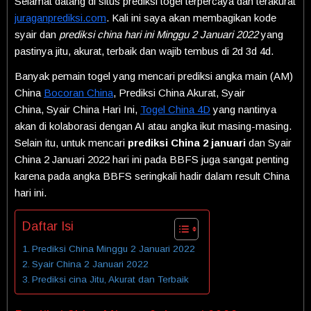
Selamat datang di situs prediksi togel terpercaya dan terakurat
juraganprediksi.com
. Kali ini saya akan membagikan kode
syair dan
prediksi china hari ini Minggu 2 Januari 2022
yang
pastinya jitu, akurat, terbaik dan wajib tembus di 2d 3d 4d.
Banyak pemain togel yang mencari prediksi angka main (AM)
China
Bocoran China
, Prediksi China Akurat, Syair
China, Syair China Hari Ini,
Togel China 4D
yang nantinya
akan di kolaborasi dengan AI atau angka ikut masing-masing.
Selain itu, untuk mencari
prediksi China 2 januari
dan Syair
China 2 Januari 2022 hari ini pada BBFS juga sangat penting
karena pada angka BBFS seringkali hadir dalam result China
hari ini.
Daftar Isi
Prediksi China Minggu 2 Januari 2022
Syair China 2 Januari 2022
Prediksi cina Jitu, Akurat dan Terbaik