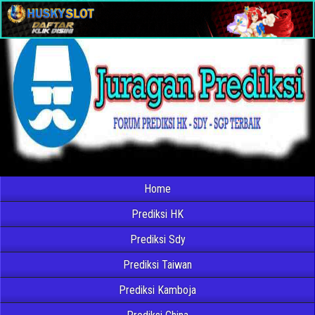
Home
Prediksi HK
Prediksi Sdy
Prediksi Taiwan
Prediksi Kamboja