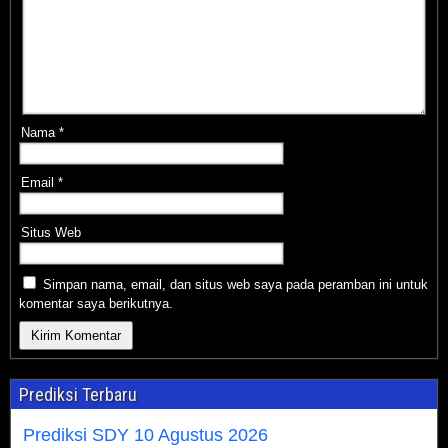
Nama
*
Email
*
Situs Web
Simpan nama, email, dan situs web saya pada peramban ini untuk
komentar saya berikutnya.
Prediksi Terbaru
Prediksi SDY 10 Agustus 2026