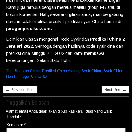
kami ini, dan mereka bisa selalu mendapatkan kemenangan.
Kami juga terbuka dengan mereka melalui group FB atau di
kolom komentar. Nah, sekarang giliran anda, mari bergabung
dengan selalu melihat prediksi-prediksi syair China hari ini di
juraganprediksi.com
.
Demikian ulasan mengenai Kode Syair dan
Prediksi China 2
Januari 2022
. Semoga dengan hadirnya kode syair cina dan
prediksi cina Minggu 2-1-2022 dari kami membawa
keberuntungan. Salam Satu Hobi.
Tag:
Bocoran China
,
Prediksi China Akurat
,
Syair China
,
Syair China
Hari Ini
,
Togel China 4D
← Previous Post
Next Post →
Tinggalkan Balasan
Alamat email Anda tidak akan dipublikasikan.
Ruas yang wajib
ditandai
*
Komentar
*