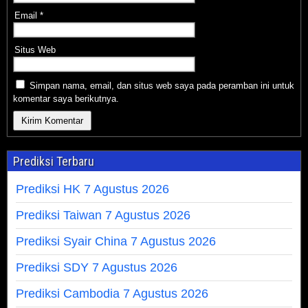
Email
*
Situs Web
Simpan nama, email, dan situs web saya pada peramban ini untuk
komentar saya berikutnya.
Prediksi Terbaru
Prediksi HK 7 Agustus 2026
Prediksi Taiwan 7 Agustus 2026
Prediksi Syair China 7 Agustus 2026
Prediksi SDY 7 Agustus 2026
Prediksi Cambodia 7 Agustus 2026