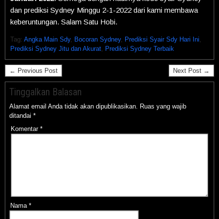
dan prediksi Sydney Minggu 2-1-2022 dari kami membawa
keberuntungan. Salam Satu Hobi.
Tag:
Angka Main Sdy
,
Bocoran Sydney
,
Prediksi Syair Sdy Hari Ini
,
Prediksi Sydney Jitu dan Akurat
,
Prediksi Sydney Terbaik
← Previous Post
Next Post →
Tinggalkan Balasan
Alamat email Anda tidak akan dipublikasikan.
Ruas yang wajib
ditandai
*
Komentar
*
Nama
*