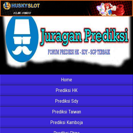
Home
Prediksi HK
Prediksi Sdy
Prediksi Taiwan
Prediksi Kamboja