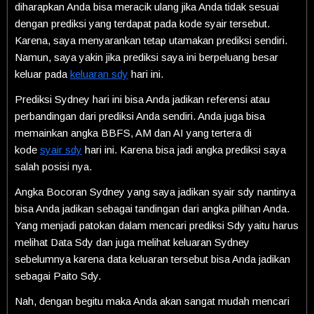
diharapkan Anda bisa meracik ulang jika Anda tidak sesuai
dengan prediksi yang terdapat pada kode syair tersebut.
Karena, saya menyarankan tetap utamakan prediksi sendiri.
Namun, saya yakin jika prediksi saya ini berpeluang besar
keluar pada
keluaran sdy
hari ini.
Prediksi Sydney hari ini bisa Anda jadikan referensi atau
perbandingan dari prediksi Anda sendiri. Anda juga bisa
memainkan angka BBFS, AM dan AI yang tertera di
kode
syair sdy
hari ini. Karena bisa jadi angka prediksi saya
salah posisi nya.
Angka Bocoran Sydney yang saya jadikan syair sdy nantinya
bisa Anda jadikan sebagai tandingan dari angka pilihan Anda.
Yang menjadi patokan dalam mencari prediksi Sdy yaitu harus
melihat Data Sdy dan juga melihat keluaran Sydney
sebelumnya karena data keluaran tersebut bisa Anda jadikan
sebagai Paito Sdy.
Nah, dengan begitu maka Anda akan sangat mudah mencari