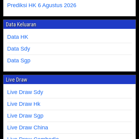
Prediksi HK 6 Agustus 2026
Data Keluaran
Data HK
Data Sdy
Data Sgp
Live Draw
Live Draw Sdy
Live Draw Hk
Live Draw Sgp
Live Draw China