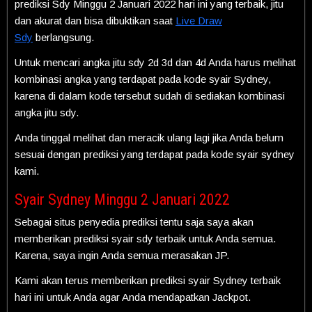
prediksi Sdy Minggu 2 Januari 2022 hari ini yang terbaik, jitu
dan akurat dan bisa dibuktikan saat
Live Draw
Sdy
berlangsung.
Untuk mencari angka jitu sdy 2d 3d dan 4d Anda harus melihat
kombinasi angka yang terdapat pada kode syair Sydney,
karena di dalam kode tersebut sudah di sediakan kombinasi
angka jitu sdy.
Anda tinggal melihat dan meracik ulang lagi jika Anda belum
sesuai dengan prediksi yang terdapat pada kode syair sydney
kami.
Syair Sydney Minggu 2 Januari 2022
Sebagai situs penyedia prediksi tentu saja saya akan
memberikan prediksi syair sdy terbaik untuk Anda semua.
Karena, saya ingin Anda semua merasakan JP.
Kami akan terus memberikan prediksi syair Sydney terbaik
hari ini untuk Anda agar Anda mendapatkan Jackpot.