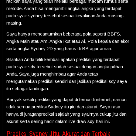
racikan saya yang telah melalui berbagai macam rumus serta
metode. Anda bisa mengambil angka-angka yang terdapat
pada syair sydney tersebut sesuai keyakinan Anda masing-
masing.
Saya hanya mencantumkan beberapa pola seperti BBFS,
Angka Main atau Am, Angka Ikut atau Ai, Pola kepala dan ekor
serta angka Sydney 2D yang harus di BB agar aman.
Silahkan Anda teliti kembali apakah prediksi yang terdapat
pada syair sdy tersebut sudah sesuai dengan angka pilihan
Anda. Saya juga menghimbau agar Anda tetap
mengutamakan prediksi sendiri dan jadikan prediksi sdy saya
itu sebagai tandingan.
Banyak sekali prediksi yang dapat di temui di internet, namun
tidak semua prediksi Sydney itu jitu dan akurat. Saya rasa
hanya di juraganprediksi sajalah yang syairnya cukup jitu dan
akurat serta sering hadir dalam live draw sdy hari ini.
Prediksi Sydney Jitu, Akurat dan Terbaik