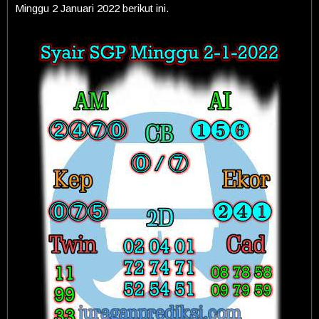
Minggu 2 Januari 2022 berikut ini.