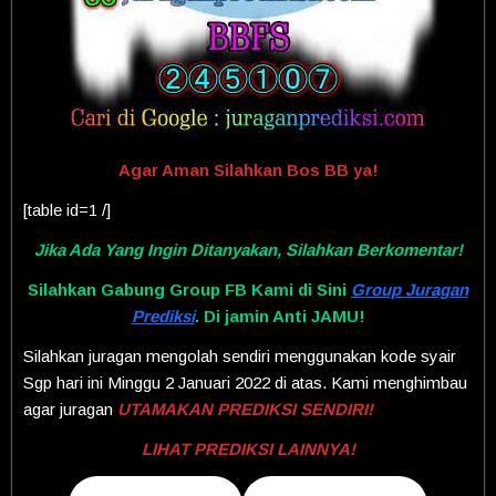
Agar Aman Silahkan Bos BB ya!
[table id=1 /]
Jika Ada Yang Ingin Ditanyakan, Silahkan Berkomentar!
Silahkan Gabung Group FB Kami di Sini
Group Juragan
Prediksi
. Di jamin Anti JAMU!
Silahkan juragan mengolah sendiri menggunakan kode syair
Sgp hari ini Minggu 2 Januari 2022 di atas. Kami menghimbau
agar juragan
UTAMAKAN PREDIKSI SENDIRI!
LIHAT PREDIKSI LAINNYA!