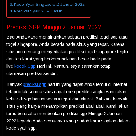
Kode Syair Singapore 2 Januari 2022
Prediksi Syair SGP Hari Ini
Prediksi SGP Minggu 2 Januari 2022
Bagi Anda yang menginginkan sebuah prediksi togel sgp atau
togel singapore, Anda berada pada situs yang tepat. Karena
situs ini memang menyediakan prediksi togel singapore terjitu
dan terakurat yang berkemungkinan besar hadir pada
live
kocok Sgp
Hari Ini. Namun, saya sarankan tetap
utamakan prediksi sendiri.
Banyak
prediksi sgp
hari ini yang dapat Anda temui di internet,
tetapi tidak semua situs dapat memprediksi angka yang akan
keluar di sgp hari ini secara tepat dan akurat. Bahkan, banyak
situs yang hanya menampilkan prediksi abal-abal. Kami, akan
terus berusaha memberikan prediksi sgp Minggu 2 Januari
2022 kepada Anda semuanya yang sudah kami siapkan dalam
kode syair sgp.