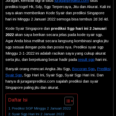
Juragan, kembali lagi di situs
juraganprediksi.com
situs
prediksi togel Hk, Sdy, Sgp Terpercaya, Jitu dan Akurat. Kali ini
saya akan memberikan Kode Syair dan prediksi Singapore
hari ini Minggu 2 Januari 2022 semoga bisa tembus 2d 3d 4d.
Kode Syair Singapore dan
prediksi Sgp hari ini 2 Januari
2022
akan saya berikan secara jelas pada kode syair sgp.
Agar Anda bisa melihat secara langsung kombinasi angka jitu
sgp sesuai dengan pola dan posisi nya. Prediksi syair sgp
Minggu 2-1-2022 ini adalah racikan saya yang cukup akurat
serta jitu, dan berpeluang besar hadir pada
result sgp
hari ini.
Banyak orang mencari Angka Jitu Sgp,
Bocoran Sgp
,
Prediksi
Syair Sgp
, Sgp Hari Ini, Syair Sgp, Syair Sgp Hari Ini. Dan
hanya di juraganprediksi.com sajalah prediksi dan syair
Singapore paling jitu dan akurat.
Daftar Isi
Prediksi SGP Minggu 2 Januari 2022
Syair Sgp Hari Ini 2 Januari 2022