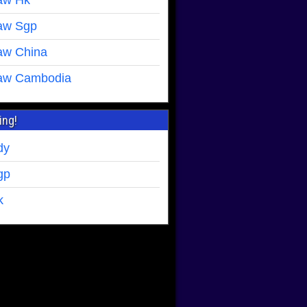
aw Hk
aw Sgp
aw China
raw Cambodia
ing!
dy
gp
k