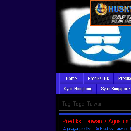
Home
Prediksi HK
Predik
Syair Hongkong
Syair Singapore
Tag:
Togel Taiwan
Prediksi Taiwan 7 Agustus
juraganprediksi
Prediksi Taiwan