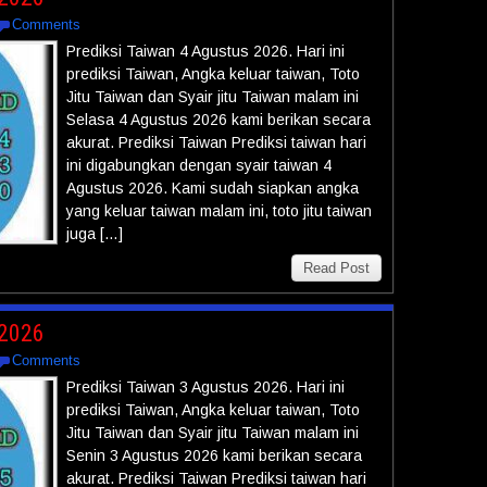
Comments
Prediksi Taiwan 4 Agustus 2026. Hari ini
prediksi Taiwan, Angka keluar taiwan, Toto
Jitu Taiwan dan Syair jitu Taiwan malam ini
Selasa 4 Agustus 2026 kami berikan secara
akurat. Prediksi Taiwan Prediksi taiwan hari
ini digabungkan dengan syair taiwan 4
Agustus 2026. Kami sudah siapkan angka
yang keluar taiwan malam ini, toto jitu taiwan
juga […]
Read Post
 2026
Comments
Prediksi Taiwan 3 Agustus 2026. Hari ini
prediksi Taiwan, Angka keluar taiwan, Toto
Jitu Taiwan dan Syair jitu Taiwan malam ini
Senin 3 Agustus 2026 kami berikan secara
akurat. Prediksi Taiwan Prediksi taiwan hari