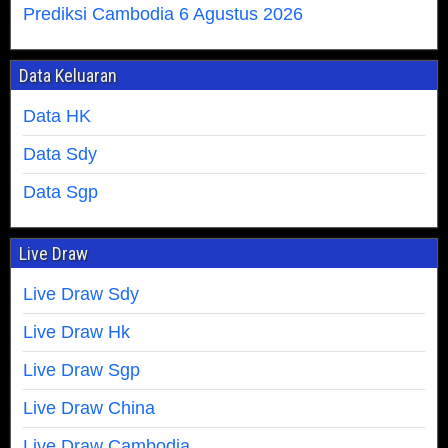
Prediksi Cambodia 6 Agustus 2026
Data Keluaran
Data HK
Data Sdy
Data Sgp
Live Draw
Live Draw Sdy
Live Draw Hk
Live Draw Sgp
Live Draw China
Live Draw Cambodia