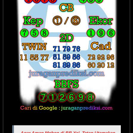
Agar Aman Mohon di BB Ya!. Tetap Utamakan