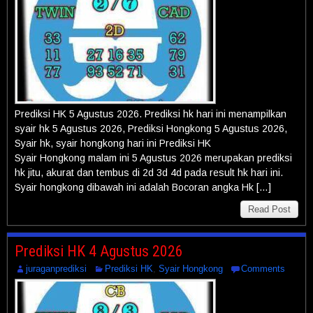
Prediksi HK 5 Agustus 2026. Prediksi hk hari ini menampilkan
syair hk 5 Agustus 2026, Prediksi Hongkong 5 Agustus 2026,
Syair hk, syair hongkong hari ini Prediksi HK
Syair Hongkong malam ini 5 Agustus 2026 merupakan prediksi
hk jitu, akurat dan tembus di 2d 3d 4d pada result hk hari ini.
Syair hongkong dibawah ini adalah Bocoran angka Hk […]
Read Post
Prediksi HK 4 Agustus 2026
juraganprediksi
Prediksi HK
,
Syair Hongkong
Comments