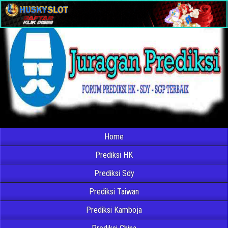
Home
Prediksi HK
Prediksi Sdy
Prediksi Taiwan
Prediksi Kamboja