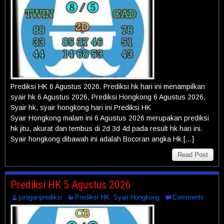
Prediksi HK 6 Agustus 2026. Prediksi hk hari ini menampilkan
syair hk 6 Agustus 2026, Prediksi Hongkong 6 Agustus 2026,
Syair hk, syair hongkong hari ini Prediksi HK
Syair Hongkong malam ini 6 Agustus 2026 merupakan prediksi
hk jitu, akurat dan tembus di 2d 3d 4d pada result hk hari ini.
Syair hongkong dibawah ini adalah Bocoran angka Hk […]
Read Post
Prediksi HK 5 Agustus 2026
juraganprediksi
Prediksi HK
,
Syair Hongkong
Comments