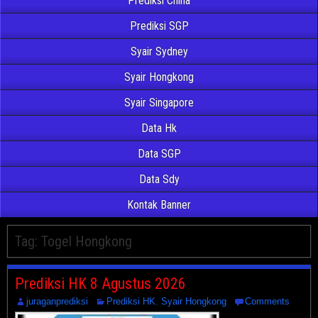
Prediksi China
Prediksi SGP
Syair Sydney
Syair Hongkong
Syair Singapore
Data Hk
Data SGP
Data Sdy
Kontak Banner
Tag:
Togel Hongkong
Prediksi HK 8 Agustus 2026
juraganprediksi
Prediksi HK
,
Syair Hongkong
Comments