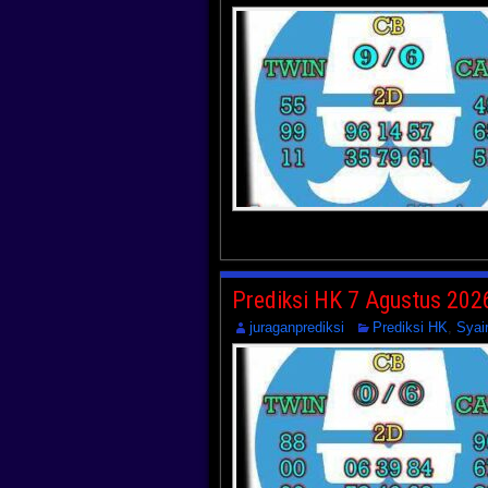
Prediksi HK 7 Agustus 202
juraganprediksi
Prediksi HK
,
Syai