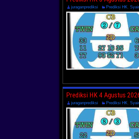
juraganprediksi
Prediksi HK
,
Syai
Prediksi HK 4 Agustus 202
juraganprediksi
Prediksi HK
,
Syai