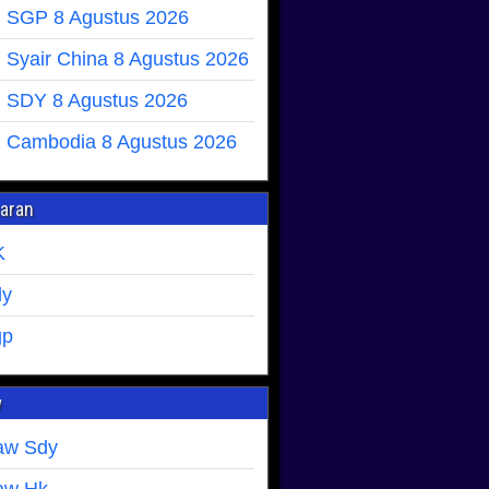
i SGP 8 Agustus 2026
i Syair China 8 Agustus 2026
i SDY 8 Agustus 2026
i Cambodia 8 Agustus 2026
uaran
K
dy
gp
w
aw Sdy