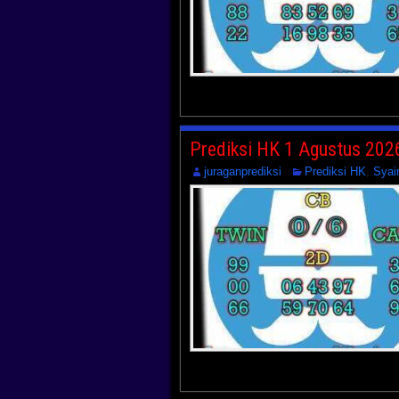
Prediksi HK 1 Agustus 202
juraganprediksi
Prediksi HK
,
Syai