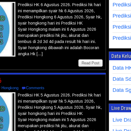
Prediks
Prediksi HK 6 Agustus 2026. Prediksi hk hari
ini menampilkan syair hk 6 Agustus 2026,
Prediks
Prediksi Hongkong 6 Agustus 2026, Syair hk,
syair hongkong hari ini Prediksi HK
Prediks
Syair Hongkong malam ini 6 Agustus 2026
merupakan prediksi hk jitu, akurat dan
Prediks
tembus di 2d 3d 4d pada result hk hari ini.
Syair hongkong dibawah ini adalah Bocoran
angka Hk […]
Data Kel
Read Post
Data H
Data S
6
r Hongkong
Comments
Data S
Prediksi HK 5 Agustus 2026. Prediksi hk hari
ini menampilkan syair hk 5 Agustus 2026,
Prediksi Hongkong 5 Agustus 2026, Syair hk,
Live Dra
syair hongkong hari ini Prediksi HK
Live Dr
Syair Hongkong malam ini 5 Agustus 2026
merupakan prediksi hk jitu, akurat dan