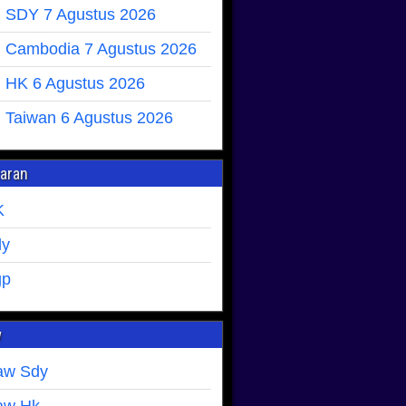
i SDY 7 Agustus 2026
i Cambodia 7 Agustus 2026
i HK 6 Agustus 2026
i Taiwan 6 Agustus 2026
uaran
K
dy
gp
w
aw Sdy