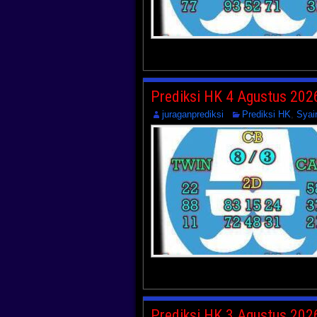
Prediksi HK 4 Agustus 202
juraganprediksi
Prediksi HK
,
Syai
Prediksi HK 3 Agustus 202