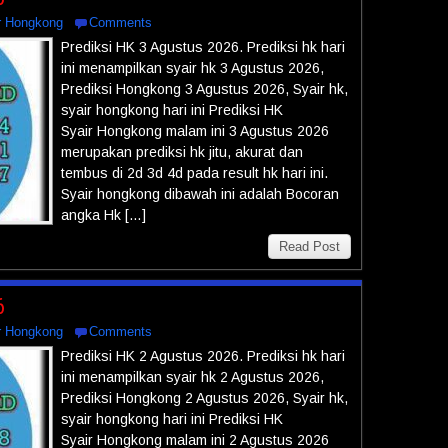
r Hongkong
Comments
Prediksi HK 3 Agustus 2026. Prediksi hk hari
ini menampilkan syair hk 3 Agustus 2026,
Prediksi Hongkong 3 Agustus 2026, Syair hk,
syair hongkong hari ini Prediksi HK
Syair Hongkong malam ini 3 Agustus 2026
merupakan prediksi hk jitu, akurat dan
tembus di 2d 3d 4d pada result hk hari ini.
Syair hongkong dibawah ini adalah Bocoran
angka Hk […]
Read Post
6
r Hongkong
Comments
Prediksi HK 2 Agustus 2026. Prediksi hk hari
ini menampilkan syair hk 2 Agustus 2026,
Prediksi Hongkong 2 Agustus 2026, Syair hk,
syair hongkong hari ini Prediksi HK
Syair Hongkong malam ini 2 Agustus 2026