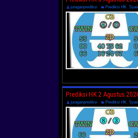
juraganprediksi
Prediksi HK
,
Syai
Prediksi HK 2 Agustus 202
juraganprediksi
Prediksi HK
,
Syai