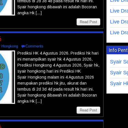
Live Dr
tembus di 2d 3d 4d pada result hk hari ini.
Syair hongkong dibawah ini adalah Bocoran
Live Dr
angka Hk […]
Live Dr
Read Post
Live D
6
r Hongkong
Comments
Info Pent
Prediksi HK 4 Agustus 2026. Prediksi hk hari
ini menampilkan syair hk 4 Agustus 2026,
Syair S
Prediksi Hongkong 4 Agustus 2026, Syair hk,
syair hongkong hari ini Prediksi HK
Syair S
Syair Hongkong malam ini 4 Agustus 2026
Syair H
merupakan prediksi hk jitu, akurat dan
tembus di 2d 3d 4d pada result hk hari ini.
Syair hongkong dibawah ini adalah Bocoran
angka Hk […]
Read Post
6