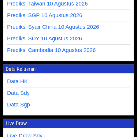
Prediksi Taiwan 10 Agustus 2026
Prediksi SGP 10 Agustus 2026
Prediksi Syair China 10 Agustus 2026
Prediksi SDY 10 Agustus 2026
Prediksi Cambodia 10 Agustus 2026
Data Keluaran
Data HK
Data Sdy
Data Sgp
Live Draw
Live Draw Sdy