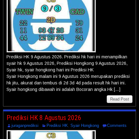
Prediksi HK 9 Agustus 2026. Prediksi hk hari ini menampilkan
syair hk 9 Agustus 2026, Prediksi Hongkong 9 Agustus 2026,
Syair hk, syair hongkong hari ini Prediksi HK
Syair Hongkong malam ini 9 Agustus 2026 merupakan prediksi
hk jitu, akurat dan tembus di 2d 3d 4d pada result hk hari ini.
Syair hongkong dibawah ini adalah Bocoran angka Hk […]
Read Post
Prediksi HK 8 Agustus 2026
juraganprediksi
Prediksi HK
,
Syair Hongkong
Comments