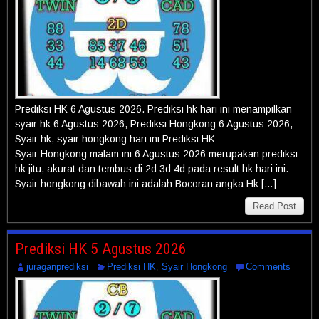
Prediksi HK 6 Agustus 2026. Prediksi hk hari ini menampilkan
syair hk 6 Agustus 2026, Prediksi Hongkong 6 Agustus 2026,
Syair hk, syair hongkong hari ini Prediksi HK
Syair Hongkong malam ini 6 Agustus 2026 merupakan prediksi
hk jitu, akurat dan tembus di 2d 3d 4d pada result hk hari ini.
Syair hongkong dibawah ini adalah Bocoran angka Hk […]
Read Post
Prediksi HK 5 Agustus 2026
juraganprediksi
Prediksi HK
,
Syair Hongkong
Comments