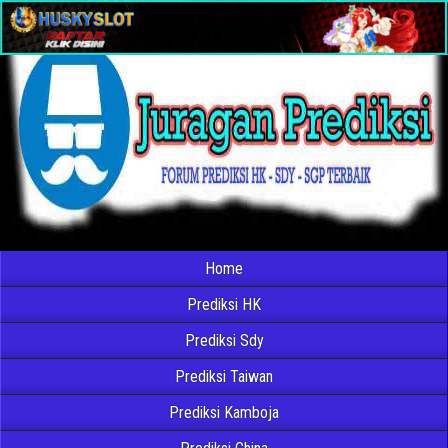
Home
Prediksi HK
Prediksi Sdy
Prediksi Taiwan
Prediksi Kamboja