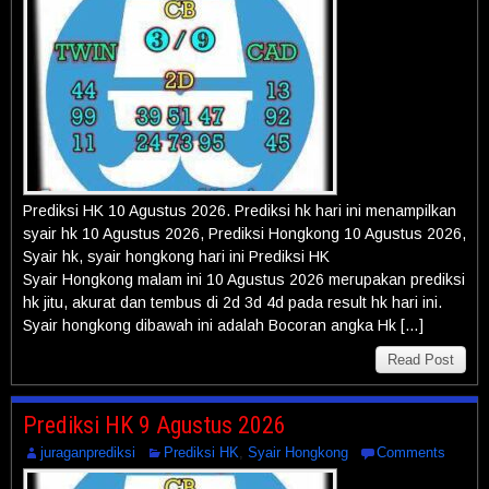
Prediksi HK 10 Agustus 2026. Prediksi hk hari ini menampilkan
syair hk 10 Agustus 2026, Prediksi Hongkong 10 Agustus 2026,
Syair hk, syair hongkong hari ini Prediksi HK
Syair Hongkong malam ini 10 Agustus 2026 merupakan prediksi
hk jitu, akurat dan tembus di 2d 3d 4d pada result hk hari ini.
Syair hongkong dibawah ini adalah Bocoran angka Hk […]
Read Post
Prediksi HK 9 Agustus 2026
juraganprediksi
Prediksi HK
,
Syair Hongkong
Comments