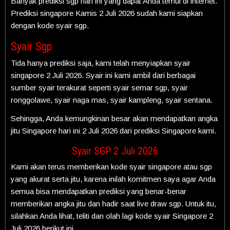
Banyak prediksi sgp hari ini yang dapat Anda temui di internet.
Prediksi singapore Kamis 2 Juli 2026 sudah kami siapkan
dengan kode syair sgp.
Syair Sgp
Tida hanya prediksi saja, kami telah menyiapkan syair
singapore 2 Juli 2026. Syair ini kami ambil dari berbagai
sumber syair terakurat seperti syair semar sgp, syair
ronggolawe, syair naga mas, syair kampleng, syair sentana.
Sehingga, Anda kemungkinan besar akan mendapatkan angka
jitu Singapore hari ini 2 Juli 2026 dari prediksi Singapore kami.
Syair SGP 2 Juli 2026
Kami akan terus memberikan kode syair singapore atau sgp
yang akurat serta jitu, karena inilah komitmen saya agar Anda
semua bisa mendapatkan prediksi yang benar-benar
memberikan angka jitu dan hadir saat live draw sgp. Untuk itu,
silahkan Anda lihat, teliti dan olah lagi kode syair Singapore 2
Juli 2026 berikut ini.