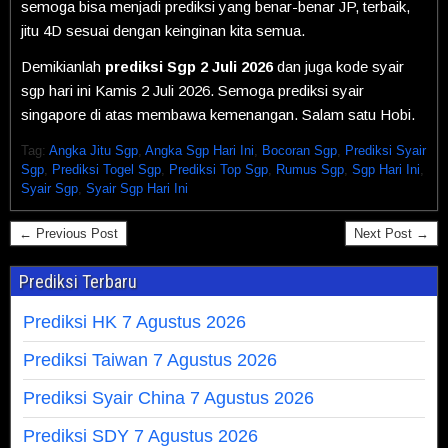
semoga bisa menjadi prediksi yang benar-benar JP, terbaik,
jitu 4D sesuai dengan keinginan kita semua.
Demikianlah
prediksi Sgp 2 Juli 2026
dan juga kode syair
sgp hari ini Kamis 2 Juli 2026. Semoga prediksi syair
singapore di atas membawa kemenangan. Salam satu Hobi.
Tag:
Angka Jitu Sgp
,
Angka Sgp Hari Ini
,
Bocoran Sgp
,
Prediksi Syair
Sgp
,
Prediksi Togel Sgp
,
Prediksi Top Sgp
,
Rumus Sgp
,
Sgp Hari Ini
,
Syair Sgp
,
Syair Sgp Hari Ini
← Previous Post
Next Post →
Prediksi Terbaru
Prediksi HK 7 Agustus 2026
Prediksi Taiwan 7 Agustus 2026
Prediksi Syair China 7 Agustus 2026
Prediksi SDY 7 Agustus 2026