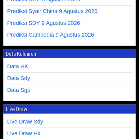
Prediksi Syair China 9 Agustus 2026
Prediksi SDY 9 Agustus 2026
Prediksi Cambodia 9 Agustus 2026
Data Keluaran
Data HK
Data Sdy
Data Sgp
Live Draw
Live Draw Sdy
Live Draw Hk