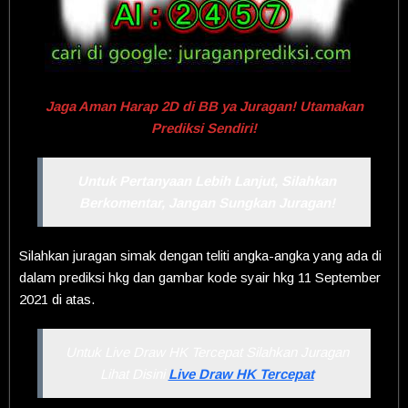
Jaga Aman Harap 2D di BB ya Juragan! Utamakan
Prediksi Sendiri!
Untuk Pertanyaan Lebih Lanjut, Silahkan
Berkomentar, Jangan Sungkan Juragan!
Silahkan juragan simak dengan teliti angka-angka yang ada di
dalam prediksi hkg dan gambar kode syair hkg 11 September
2021 di atas.
Untuk Live Draw HK Tercepat Silahkan Juragan
Lihat Disini
Live Draw HK Tercepat