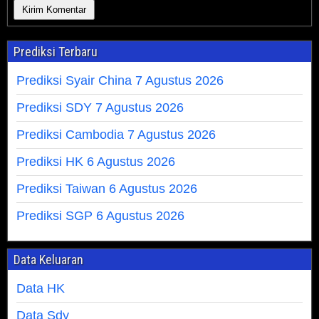
Prediksi Terbaru
Prediksi Syair China 7 Agustus 2026
Prediksi SDY 7 Agustus 2026
Prediksi Cambodia 7 Agustus 2026
Prediksi HK 6 Agustus 2026
Prediksi Taiwan 6 Agustus 2026
Prediksi SGP 6 Agustus 2026
Data Keluaran
Data HK
Data Sdy