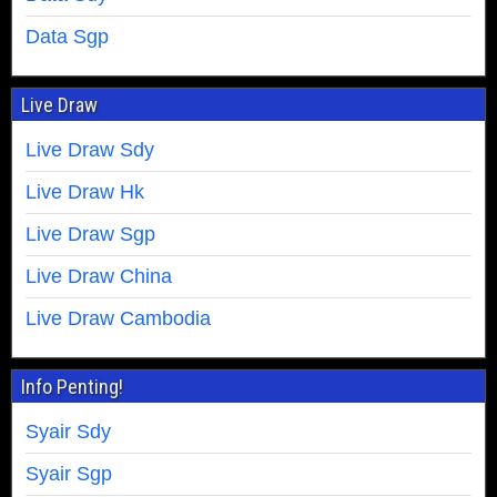
Data Sgp
Live Draw
Live Draw Sdy
Live Draw Hk
Live Draw Sgp
Live Draw China
Live Draw Cambodia
Info Penting!
Syair Sdy
Syair Sgp