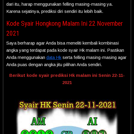
dari itu, harap menggunakan felling masing-masing ya.
Karena sejatinya, prediksi diri sendiri itu lebih baik.
Kode Syair Hongkong Malam Ini 22 November
2021
Saya berharap agar Anda bisa meneliti kembali kombinasi
angka yang terdapat pada kode syair Hk malam ini. Pastikan
Anda menggunakan
data Hk
serta felling masing-masing agar
Anda puas dengan angka jitu pilihan Anda sendiri.
Berikut kode syair prediksi Hk malam ini Senin 22-11-
2021