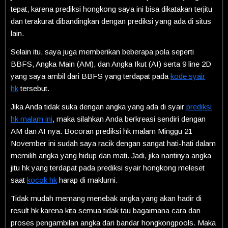
tepat, karena prediksi hongkong saya ini bisa dikatakan terjitu
dan terakurat dibandingkan dengan prediksi yang ada di situs
lain.
Selain itu, saya juga memberikan beberapa pola seperti
BBFS, Angka Main (AM), dan Angka Ikut (AI) serta 9 line 2D
yang saya ambil dari BBFS yang terdapat pada
kode syair
hk
tersebut.
Jika Anda tidak suka dengan angka yang ada di syair
prediksi
hk malam ini
, maka silahkan Anda berkreasi sendiri dengan
AM dan AI nya. Bocoran prediksi hk malam Minggu 21
November ini sudah saya racik dengan sangat hati-hati dalam
memilih angka yang hidup dan mati. Jadi, jika nantinya angka
jitu hk yang terdapat pada prediksi syair hongkong meleset
saat
kocok hk
harap di maklumi.
Tidak mudah memang menebak angka yang akan hadir di
result hk karena kita semua tidak tau bagaimana cara dan
proses pengambilan angka dari bandar hongkongpools. Maka