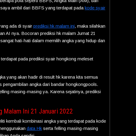
eberapa pola seperti BBFS, Angka Main (AM), dan
ng saya ambil dari BBFS yang terdapat pada
kode syair
yang ada di syair
prediksi hk malam ini
, maka silahkan
dan AI nya. Bocoran prediksi hk malam Jumat 21
 sangat hati-hati dalam memilih angka yang hidup dan
ng terdapat pada prediksi syair hongkong meleset
yang akan hadir di result hk karena kita semua
es pengambilan angka dari bandar hongkongpools.
lling masing-masing ya. Karena sejatinya, prediksi
 Malam Ini 21 Januari 2022
iti kembali kombinasi angka yang terdapat pada kode
a menggunakan
data Hk
serta felling masing-masing
ihan Anda sendiri.