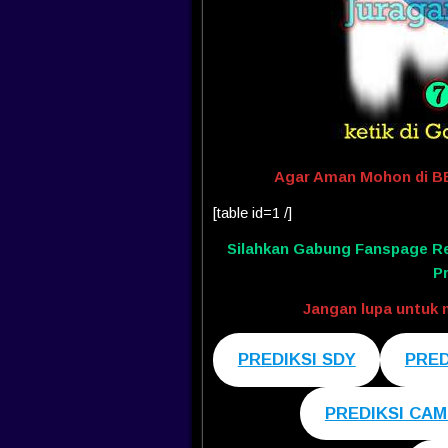
Agar Aman Mohon di BB 
[table id=1 /]
Silahkan Gabung Fanspage Re
Pr
Jangan lupa untuk m
PREDIKSI SDY
PRED
PREDIKSI CA