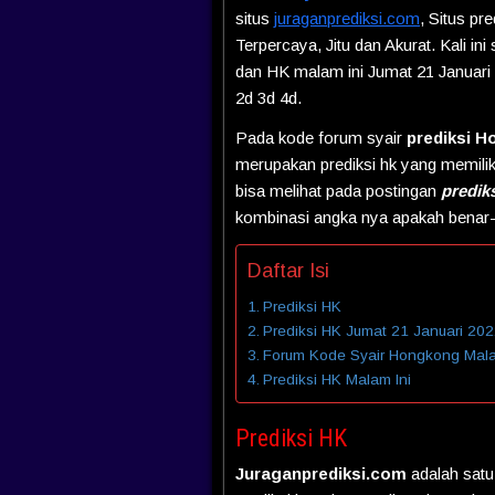
situs
juraganprediksi.com
, Situs pr
Terpercaya, Jitu dan Akurat. Kali i
dan HK malam ini Jumat 21 Januari 
2d 3d 4d.
Pada kode forum syair
prediksi 
merupakan prediksi hk yang memili
bisa melihat pada postingan
prediks
kombinasi angka nya apakah benar-b
Daftar Isi
Prediksi HK
Prediksi HK Jumat 21 Januari 20
Forum Kode Syair Hongkong Mala
Prediksi HK Malam Ini
Prediksi HK
Juraganprediksi.com
adalah satu