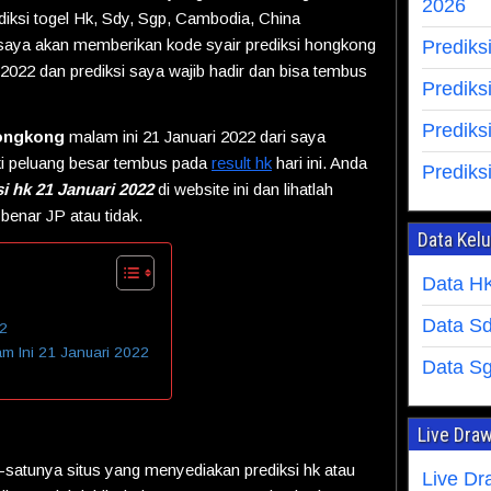
2026
ediksi togel Hk, Sdy, Sgp, Cambodia, China
ni saya akan memberikan kode syair prediksi hongkong
Prediks
2022 dan prediksi saya wajib hadir dan bisa tembus
Prediks
Prediks
Hongkong
malam ini 21 Januari 2022 dari saya
ki peluang besar tembus pada
result hk
hari ini. Anda
Prediks
i hk 21 Januari 2022
di website ini dan lihatlah
enar JP atau tidak.
Data Kel
Data H
Data S
22
m Ini 21 Januari 2022
Data S
Live Dra
-satunya situs yang menyediakan prediksi hk atau
Live Dr