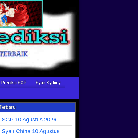
Prediksi SGP
Syair Sydney
Terbaru
i SGP 10 Agustus 2026
i Syair China 10 Agustus