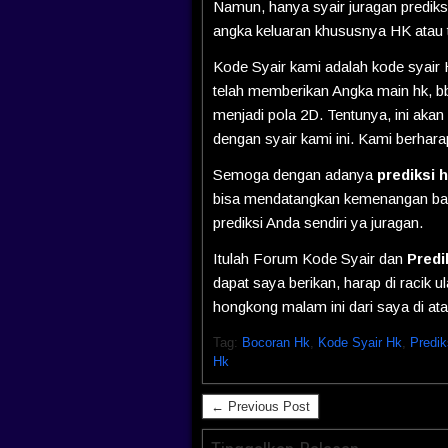
Namun, hanya syair juragan prediksi
angka keluaran khususnya HK atau 
Kode Syair kami adalah kode syair 
telah memberikan Angka main hk, bb
menjadi pola 2D. Tentunya, ini ak
dengan syair kami ini. Kami berhara
Semoga dengan adanya
prediksi 
bisa mendatangkan kemenangan bag
prediksi Anda sendiri ya juragan.
Itulah Forum Kode Syair dan
Predi
dapat saya berikan, harap di racik u
hongkong malam ini dari saya di at
Tag:
Bocoran Hk
,
Kode Syair Hk
,
Predik
Hk
← Previous Post