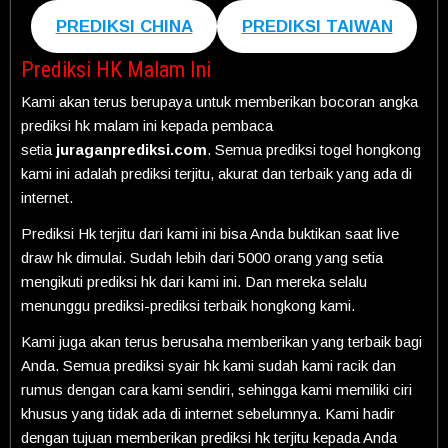
PREDIKSI CHINA
PREDIKSI TAIWAN
Prediksi HK Malam Ini
Kami akan terus berupaya untuk memberikan bocoran angka
prediksi hk malam ini kepada pembaca
setia
juraganprediksi.com
. Semua prediksi togel hongkong
kami ini adalah prediksi terjitu, akurat dan terbaik yang ada di
internet.
Prediksi Hk terjitu dari kami ini bisa Anda buktikan saat live
draw hk dimulai. Sudah lebih dari 5000 orang yang setia
mengikuti prediksi hk dari kami ini. Dan mereka selalu
menunggu prediksi-prediksi terbaik hongkong kami.
Kami juga akan terus berusaha memberikan yang terbaik bagi
Anda. Semua prediksi syair hk kami sudah kami racik dan
rumus dengan cara kami sendiri, sehingga kami memiliki ciri
khusus yang tidak ada di internet sebelumnya. Kami hadir
dengan tujuan memberikan prediksi hk terjitu kepada Anda