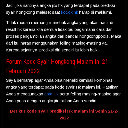
Jadi, jika nantinya angka jitu hk yang terdapat pada prediksi
syair hongkong meleset saat
kocok hk
harap di maklumi.
Tidak mudah memang menebak angka yang akan hadir di
result hk karena kita semua tidak tau bagaimana cara dan
proses pengambilan angka dari bandar hongkongpools. Maka
dari itu, harap menggunakan felling masing-masing ya.
Karena sejatinya, prediksi diri sendiri itu lebih baik.
Forum Kode Syair Hongkong Malam Ini 21
Februari 2022
Saya berharap agar Anda bisa meneliti kembali kombinasi
angka yang terdapat pada kode syair Hk malam ini. Pastikan
Anda menggunakan
data Hk
serta felling masing-masing agar
Anda puas dengan angka jitu pilihan Anda sendiri.
Berikut kode syair prediksi Hk malam ini Senin 21-2-
2022