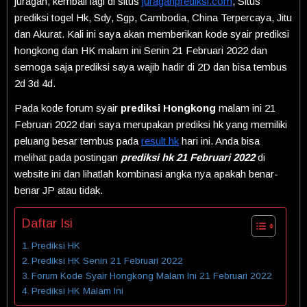
juragan, kembali lagi di situs
juraganprediksi.com
, Situs
prediksi togel Hk, Sdy, Sgp, Cambodia, China Terpercaya, Jitu
dan Akurat. Kali ini saya akan memberikan kode syair prediksi
hongkong dan HK malam ini Senin 21 Februari 2022 dan
semoga saja prediksi saya wajib hadir di 2D dan bisa tembus
2d 3d 4d.
Pada kode forum syair
prediksi Hongkong
malam ini 21
Februari 2022 dari saya merupakan prediksi hk yang memiliki
peluang besar tembus pada
result hk
hari ini. Anda bisa
melihat pada postingan
prediksi hk 21 Februari 2022
di
website ini dan lihatlah kombinasi angka nya apakah benar-
benar JP atau tidak.
Daftar Isi
Prediksi HK
Prediksi HK Senin 21 Februari 2022
Forum Kode Syair Hongkong Malam Ini 21 Februari 2022
Prediksi HK Malam Ini