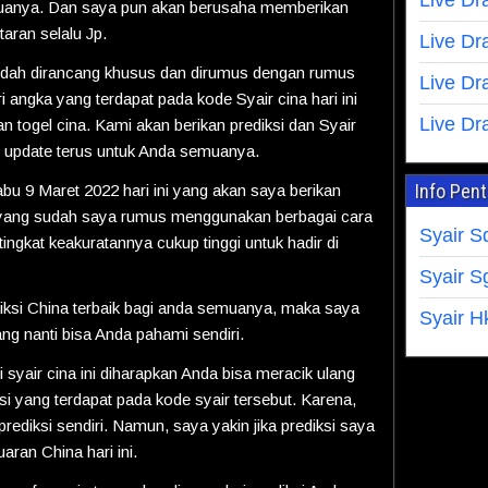
Live Dr
muanya. Dan saya pun akan berusaha memberikan
taran selalu Jp.
Live Dr
 sudah dirancang khusus dan dirumus dengan rumus
Live Dr
ari angka yang terdapat pada kode Syair cina hari ini
Live D
n togel cina. Kami akan berikan prediksi dan Syair
n update terus untuk Anda semuanya.
Info Pent
bu 9 Maret 2022 hari ini yang akan saya berikan
 yang sudah saya rumus menggunakan berbagai cara
Syair S
ingkat keakuratannya cukup tinggi untuk hadir di
Syair S
iksi China terbaik bagi anda semuanya, maka saya
Syair H
ng nanti bisa Anda pahami sendiri.
 syair cina ini diharapkan Anda bisa meracik ulang
ksi yang terdapat pada kode syair tersebut. Karena,
ediksi sendiri. Namun, saya yakin jika prediksi saya
aran China hari ini.