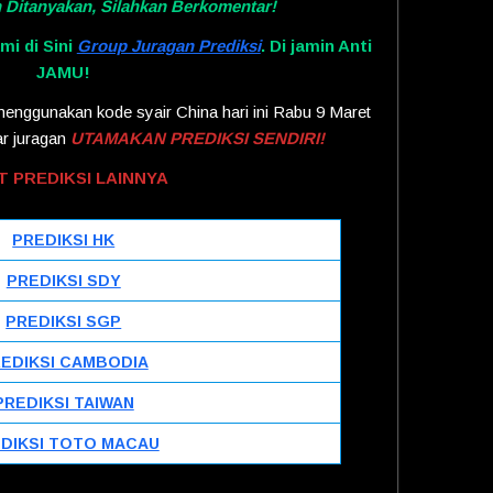
n Ditanyakan, Silahkan Berkomentar!
i di Sini
Group Juragan Prediksi
. Di jamin Anti
JAMU!
menggunakan kode syair China hari ini Rabu 9 Maret
r juragan
UTAMAKAN PREDIKSI SENDIRI!
T PREDIKSI LAINNYA
PREDIKSI HK
PREDIKSI SDY
PREDIKSI SGP
EDIKSI CAMBODIA
PREDIKSI TAIWAN
DIKSI TOTO MACAU