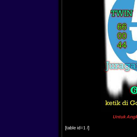
Untuk Angk
[table id=1 /]