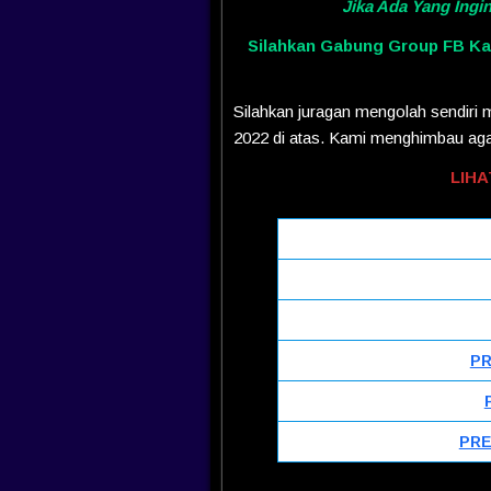
Jika Ada Yang Ingi
Silahkan Gabung Group FB Kam
Silahkan juragan mengolah sendiri 
2022 di atas. Kami menghimbau aga
LIHA
PR
PRE