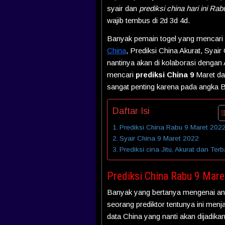
syair dan
prediksi china hari ini Ra
wajib tembus di 2d 3d 4d.
Banyak pemain togel yang mencari 
China
, Prediksi China Akurat, Syair
nantinya akan di kolaborasi dengan 
mencari
prediksi China 9
Maret da
sangat penting karena pada angka BB
Daftar Isi
Prediksi China Rabu 9 Maret 202
Syair China 9 Maret 2022
Prediksi cina Jitu, Akurat dan Terb
Prediksi China Rabu 9 Mar
Banyak yang bertanya mengenai angk
seorang prediktor tentunya ini menj
data China yang nanti akan dijadika