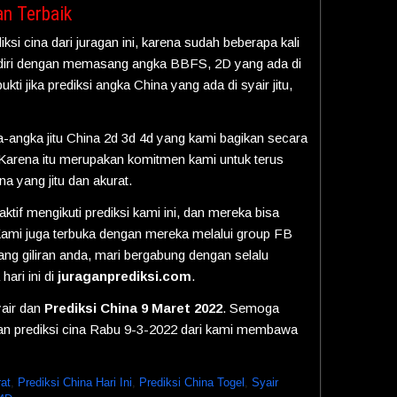
an Terbaik
iksi cina dari juragan ini, karena sudah beberapa kali
diri dengan memasang angka BBFS, 2D yang ada di
ukti jika prediksi angka China yang ada di syair jitu,
-angka jitu China 2d 3d 4d yang kami bagikan secara
. Karena itu merupakan komitmen kami untuk terus
na yang jitu dan akurat.
aktif mengikuti prediksi kami ini, dan mereka bisa
ami juga terbuka dengan mereka melalui group FB
ang giliran anda, mari bergabung dengan selalu
hari ini di
juraganprediksi.com
.
air dan
Prediksi China 9 Maret 2022
. Semoga
dan prediksi cina Rabu 9-3-2022 dari kami membawa
rat
,
Prediksi China Hari Ini
,
Prediksi China Togel
,
Syair