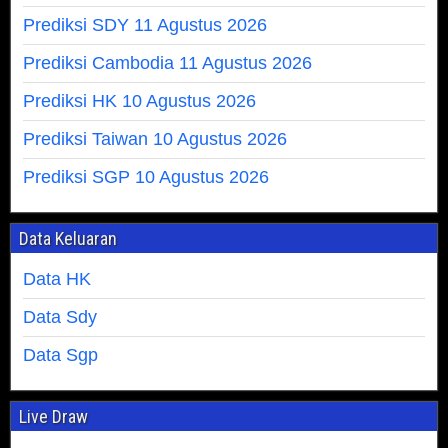
Prediksi SDY 11 Agustus 2026
Prediksi Cambodia 11 Agustus 2026
Prediksi HK 10 Agustus 2026
Prediksi Taiwan 10 Agustus 2026
Prediksi SGP 10 Agustus 2026
Data Keluaran
Data HK
Data Sdy
Data Sgp
Live Draw