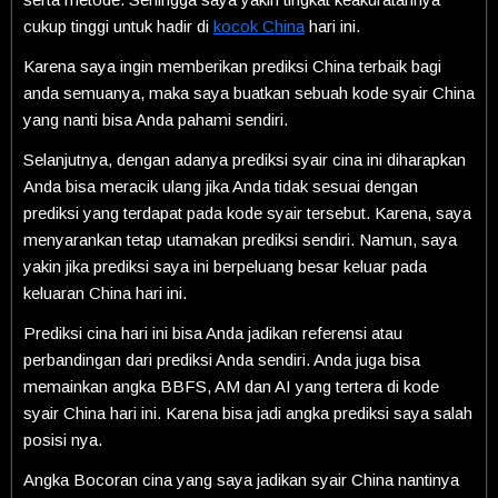
cukup tinggi untuk hadir di
kocok China
hari ini.
Karena saya ingin memberikan prediksi China terbaik bagi
anda semuanya, maka saya buatkan sebuah kode syair China
yang nanti bisa Anda pahami sendiri.
Selanjutnya, dengan adanya prediksi syair cina ini diharapkan
Anda bisa meracik ulang jika Anda tidak sesuai dengan
prediksi yang terdapat pada kode syair tersebut. Karena, saya
menyarankan tetap utamakan prediksi sendiri. Namun, saya
yakin jika prediksi saya ini berpeluang besar keluar pada
keluaran China hari ini.
Prediksi cina hari ini bisa Anda jadikan referensi atau
perbandingan dari prediksi Anda sendiri. Anda juga bisa
memainkan angka BBFS, AM dan AI yang tertera di kode
syair China hari ini. Karena bisa jadi angka prediksi saya salah
posisi nya.
Angka Bocoran cina yang saya jadikan syair China nantinya