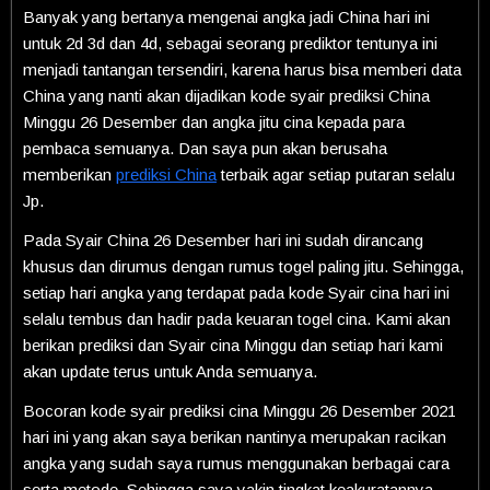
Banyak yang bertanya mengenai angka jadi China hari ini
untuk 2d 3d dan 4d, sebagai seorang prediktor tentunya ini
menjadi tantangan tersendiri, karena harus bisa memberi data
China yang nanti akan dijadikan kode syair prediksi China
Minggu 26 Desember dan angka jitu cina kepada para
pembaca semuanya. Dan saya pun akan berusaha
memberikan
prediksi China
terbaik agar setiap putaran selalu
Jp.
Pada Syair China 26 Desember hari ini sudah dirancang
khusus dan dirumus dengan rumus togel paling jitu. Sehingga,
setiap hari angka yang terdapat pada kode Syair cina hari ini
selalu tembus dan hadir pada keuaran togel cina. Kami akan
berikan prediksi dan Syair cina Minggu dan setiap hari kami
akan update terus untuk Anda semuanya.
Bocoran kode syair prediksi cina Minggu 26 Desember 2021
hari ini yang akan saya berikan nantinya merupakan racikan
angka yang sudah saya rumus menggunakan berbagai cara
serta metode. Sehingga saya yakin tingkat keakuratannya