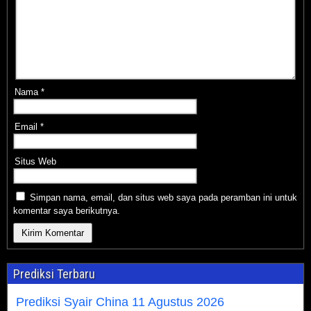
Nama
*
Email
*
Situs Web
Simpan nama, email, dan situs web saya pada peramban ini untuk
komentar saya berikutnya.
Prediksi Terbaru
Prediksi Syair China 11 Agustus 2026