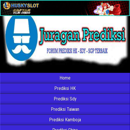
Home
Prediksi HK
Prediksi Sdy
Prediksi Taiwan
Prediksi Kamboja