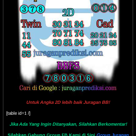
Untuk Angka 2D lebih baik Juragan BB!
[table id=1 /]
Jika Ada Yang Ingin Ditanyakan, Silahkan Berkomentar!
Silahkan Gabung Group FB Kami di Sini
Group Juragan