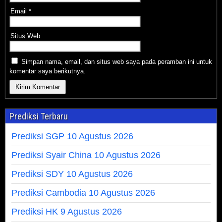
Email
*
Situs Web
Simpan nama, email, dan situs web saya pada peramban ini untuk
komentar saya berikutnya.
Prediksi Terbaru
Prediksi SGP 10 Agustus 2026
Prediksi Syair China 10 Agustus 2026
Prediksi SDY 10 Agustus 2026
Prediksi Cambodia 10 Agustus 2026
Prediksi HK 9 Agustus 2026