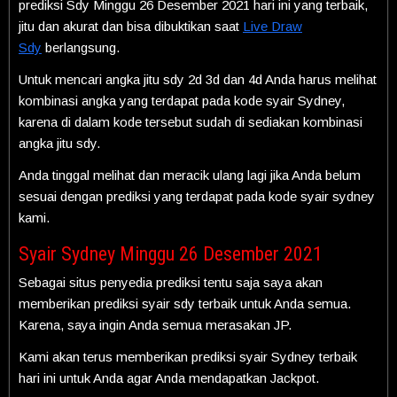
prediksi Sdy Minggu 26 Desember 2021 hari ini yang terbaik,
jitu dan akurat dan bisa dibuktikan saat
Live Draw
Sdy
berlangsung.
Untuk mencari angka jitu sdy 2d 3d dan 4d Anda harus melihat
kombinasi angka yang terdapat pada kode syair Sydney,
karena di dalam kode tersebut sudah di sediakan kombinasi
angka jitu sdy.
Anda tinggal melihat dan meracik ulang lagi jika Anda belum
sesuai dengan prediksi yang terdapat pada kode syair sydney
kami.
Syair Sydney Minggu 26 Desember 2021
Sebagai situs penyedia prediksi tentu saja saya akan
memberikan prediksi syair sdy terbaik untuk Anda semua.
Karena, saya ingin Anda semua merasakan JP.
Kami akan terus memberikan prediksi syair Sydney terbaik
hari ini untuk Anda agar Anda mendapatkan Jackpot.