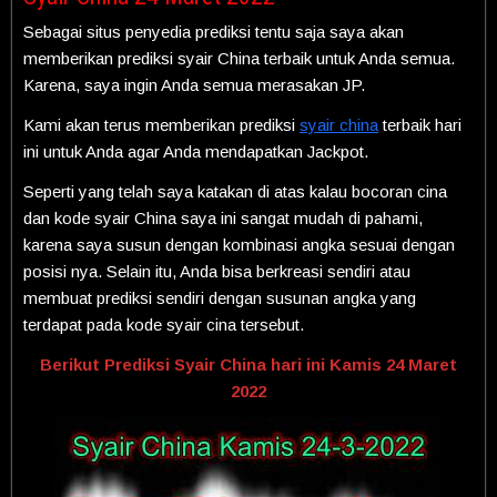
Sebagai situs penyedia prediksi tentu saja saya akan
memberikan prediksi syair China terbaik untuk Anda semua.
Karena, saya ingin Anda semua merasakan JP.
Kami akan terus memberikan prediksi
syair china
terbaik hari
ini untuk Anda agar Anda mendapatkan Jackpot.
Seperti yang telah saya katakan di atas kalau bocoran cina
dan kode syair China saya ini sangat mudah di pahami,
karena saya susun dengan kombinasi angka sesuai dengan
posisi nya. Selain itu, Anda bisa berkreasi sendiri atau
membuat prediksi sendiri dengan susunan angka yang
terdapat pada kode syair cina tersebut.
Berikut Prediksi Syair China hari ini Kamis 24 Maret
2022