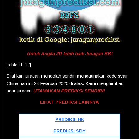
Untuk Angka 2D lebih baik Juragan BB!
[table id=1 /]
Silahkan juragan mengolah sendiri menggunakan kode syair
China hari ini 24 Februari 2026 di atas. Kami menghimbau
agar juragan
UTAMAKAN PREDIKSI SENDIRI!
LIHAT PREDIKSI LAINNYA
PREDIKSI HK
PREDIKSI SDY