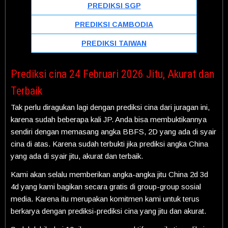
PREDIKSI SGP
PREDIKSI CAMBODIA
PREDIKSI TAIWAN
Prediksi cina 24 Februari 2026 Jitu, Akurat dan
Terbaik
Tak perlu diragukan lagi dengan prediksi cina dari juragan ini,
karena sudah beberapa kali JP. Anda bisa membuktikannya
sendiri dengan memasang angka BBFS, 2D yang ada di syair
cina di atas. Karena sudah terbukti jika prediksi angka China
yang ada di syair jitu, akurat dan terbaik.
Kami akan selalu memberikan angka-angka jitu China 2d 3d
4d yang kami bagikan secara gratis di group-group sosial
media. Karena itu merupakan komitmen kami untuk terus
berkarya dengan prediksi-prediksi cina yang jitu dan akurat.