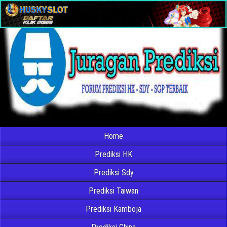
Home
Prediksi HK
Prediksi Sdy
Prediksi Taiwan
Prediksi Kamboja