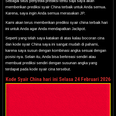
Sebagai situs penyedia prediksi tentu saja saya akan
memberikan prediksi syair China terbaik untuk Anda semua.
Karena, saya ingin Anda semua merasakan JP.
Kami akan terus memberikan prediksi syair china terbaik hari
ini untuk Anda agar Anda mendapatkan Jackpot.
Seperti yang telah saya katakan di atas kalau bocoran cina
dan kode syair China saya ini sangat mudah di pahami,
karena saya susun dengan kombinasi angka sesuai dengan
posisi nya. Selain itu, Anda bisa berkreasi sendiri atau
membuat prediksi sendiri dengan susunan angka yang
terdapat pada kode syair cina tersebut.
Kode Syair China hari ini
Selasa 24 Februari 2026