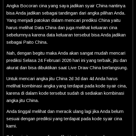
Angka Bocoran cina yang saya jadikan syair China nantinya
bisa Anda jadikan sebagai tandingan dari angka pilihan Anda.
Yang menjadi patokan dalam mencari prediksi China yaitu
harus melihat Data China dan juga melihat keluaran cina
sebelumnya karena data keluaran tersebut bisa Anda jadikan
sebagai Paito China.
Nah, dengan begitu maka Anda akan sangat mudah mencari
prediksi Selasa 24 Februari 2026 hari ini yang terbaik, jitu dan
akurat dan bisa dibuktikan saat Live Draw China berlangsung.
Untuk mencari angka jitu China 2d 3d dan 4d Anda harus
melihat kombinasi angka yang terdapat pada kode syair cina,
karena di dalam kode tersebut sudah di sediakan kombinasi
angka jitu China.
Anda tinggal melihat dan meracik ulang lagi jika Anda belum
sesuai dengan prediksi yang terdapat pada kode syair cina
kami.