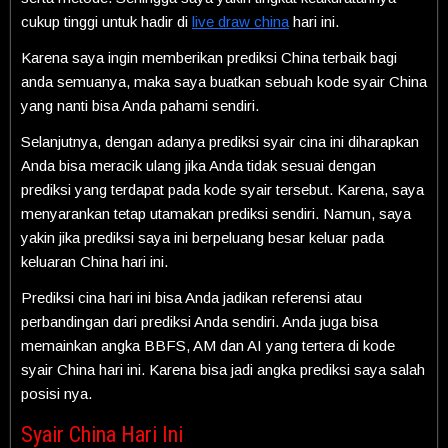
cukup tinggi untuk hadir di
live draw china
hari ini.
Karena saya ingin memberikan prediksi China terbaik bagi
anda semuanya, maka saya buatkan sebuah kode syair China
yang nanti bisa Anda pahami sendiri.
Selanjutnya, dengan adanya prediksi syair cina ini diharapkan
Anda bisa meracik ulang jika Anda tidak sesuai dengan
prediksi yang terdapat pada kode syair tersebut. Karena, saya
menyarankan tetap utamakan prediksi sendiri. Namun, saya
yakin jika prediksi saya ini berpeluang besar keluar pada
keluaran China hari ini.
Prediksi cina hari ini bisa Anda jadikan referensi atau
perbandingan dari prediksi Anda sendiri. Anda juga bisa
memainkan angka BBFS, AM dan AI yang tertera di kode
syair China hari ini. Karena bisa jadi angka prediksi saya salah
posisi nya.
Syair China Hari Ini