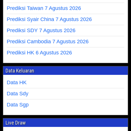
Prediksi Taiwan 7 Agustus 2026
Prediksi Syair China 7 Agustus 2026
Prediksi SDY 7 Agustus 2026
Prediksi Cambodia 7 Agustus 2026
Prediksi HK 6 Agustus 2026
Data Keluaran
Data HK
Data Sdy
Data Sgp
Live Draw