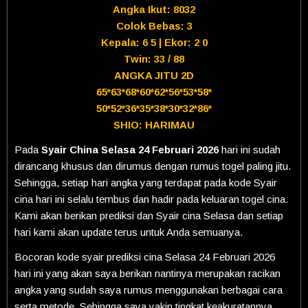
Angka Ikut: 8032
Colok Bebas: 3
Kepala: 6 5 | Ekor: 2 0
Twin: 33 / 88
ANGKA JITU 2D
65*63*68*60*62*56*53*58*
50*52*36*35*38*30*32*86*
SHIO: HARIMAU
Pada
Syair China Selasa 24 Februari 2026
hari ini sudah
dirancang khusus dan dirumus dengan rumus togel paling jitu.
Sehingga, setiap hari angka yang terdapat pada kode Syair
cina hari ini selalu tembus dan hadir pada keluaran togel cina.
Kami akan berikan prediksi dan Syair cina Selasa dan setiap
hari kami akan update terus untuk Anda semuanya.
Bocoran kode syair prediksi cina Selasa 24 Februari 2026
hari ini yang akan saya berikan nantinya merupakan racikan
angka yang sudah saya rumus menggunakan berbagai cara
serta metode. Sehingga saya yakin tingkat keakuratannya