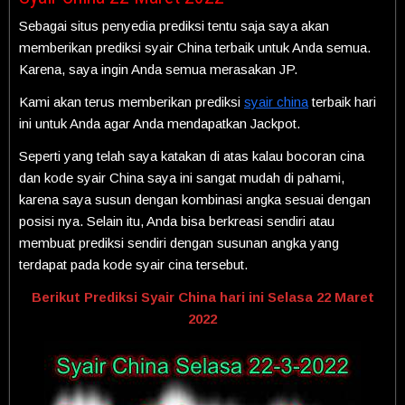
Sebagai situs penyedia prediksi tentu saja saya akan
memberikan prediksi syair China terbaik untuk Anda semua.
Karena, saya ingin Anda semua merasakan JP.
Kami akan terus memberikan prediksi
syair china
terbaik hari
ini untuk Anda agar Anda mendapatkan Jackpot.
Seperti yang telah saya katakan di atas kalau bocoran cina
dan kode syair China saya ini sangat mudah di pahami,
karena saya susun dengan kombinasi angka sesuai dengan
posisi nya. Selain itu, Anda bisa berkreasi sendiri atau
membuat prediksi sendiri dengan susunan angka yang
terdapat pada kode syair cina tersebut.
Berikut Prediksi Syair China hari ini Selasa 22 Maret
2022