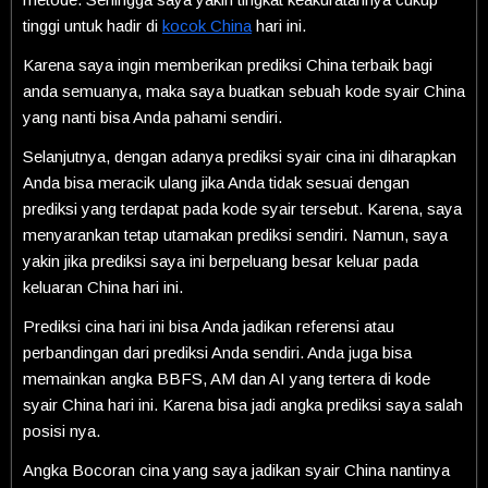
tinggi untuk hadir di
kocok China
hari ini.
Karena saya ingin memberikan prediksi China terbaik bagi
anda semuanya, maka saya buatkan sebuah kode syair China
yang nanti bisa Anda pahami sendiri.
Selanjutnya, dengan adanya prediksi syair cina ini diharapkan
Anda bisa meracik ulang jika Anda tidak sesuai dengan
prediksi yang terdapat pada kode syair tersebut. Karena, saya
menyarankan tetap utamakan prediksi sendiri. Namun, saya
yakin jika prediksi saya ini berpeluang besar keluar pada
keluaran China hari ini.
Prediksi cina hari ini bisa Anda jadikan referensi atau
perbandingan dari prediksi Anda sendiri. Anda juga bisa
memainkan angka BBFS, AM dan AI yang tertera di kode
syair China hari ini. Karena bisa jadi angka prediksi saya salah
posisi nya.
Angka Bocoran cina yang saya jadikan syair China nantinya