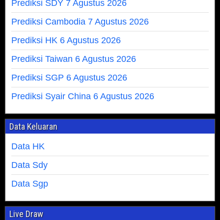
Prediksi SDY 7 Agustus 2026
Prediksi Cambodia 7 Agustus 2026
Prediksi HK 6 Agustus 2026
Prediksi Taiwan 6 Agustus 2026
Prediksi SGP 6 Agustus 2026
Prediksi Syair China 6 Agustus 2026
Data Keluaran
Data HK
Data Sdy
Data Sgp
Live Draw