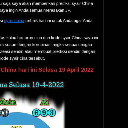
tu saja saya akan memberikan prediksi syair China
 saya ingin Anda semua merasakan JP.
si
syair china
terbaik hari ini untuk Anda agar Anda
atas kalau bocoran cina dan kode syair China saya ini
aya susun dengan kombinasi angka sesuai dengan
rkreasi sendiri atau membuat prediksi sendiri dengan
ode syair cina tersebut.
 China hari ini Selasa 19 April 2022