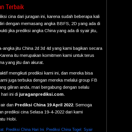
an Terbaik
iksi cina dari juragan ini, karena sudah beberapa kali
diri dengan memasang angka BBFS, 2D yang ada di
ukti jika prediksi angka China yang ada di syair jitu,
-angka jitu China 2d 3d 4d yang kami bagikan secara
. Karena itu merupakan komitmen kami untuk terus
na yang jitu dan akurat.
aktif mengikuti prediksi kami ini, dan mereka bisa
ami juga terbuka dengan mereka melalui group FB
ang giliran anda, mari bergabung dengan selalu
hari ini di
juraganprediksi.com
.
air dan
Prediksi China 19 April 2022
. Semoga
n prediksi cina Selasa 19-4-2022 dari kami
tu Hobi.
rat
,
Prediksi China Hari Ini
,
Prediksi China Togel
,
Syair