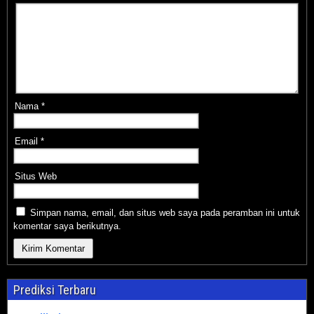
Nama
*
Email
*
Situs Web
Simpan nama, email, dan situs web saya pada peramban ini untuk
komentar saya berikutnya.
Prediksi Terbaru