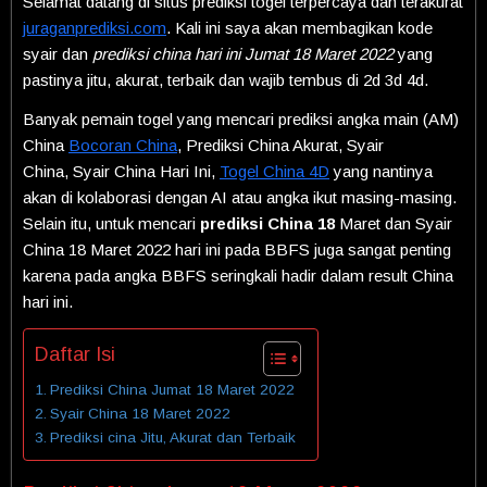
Selamat datang di situs prediksi togel terpercaya dan terakurat
juraganprediksi.com
. Kali ini saya akan membagikan kode
syair dan
prediksi china hari ini Jumat 18 Maret 2022
yang
pastinya jitu, akurat, terbaik dan wajib tembus di 2d 3d 4d.
Banyak pemain togel yang mencari prediksi angka main (AM)
China
Bocoran China
, Prediksi China Akurat, Syair
China, Syair China Hari Ini,
Togel China 4D
yang nantinya
akan di kolaborasi dengan AI atau angka ikut masing-masing.
Selain itu, untuk mencari
prediksi China 18
Maret dan Syair
China 18 Maret 2022 hari ini pada BBFS juga sangat penting
karena pada angka BBFS seringkali hadir dalam result China
hari ini.
Daftar Isi
Prediksi China Jumat 18 Maret 2022
Syair China 18 Maret 2022
Prediksi cina Jitu, Akurat dan Terbaik