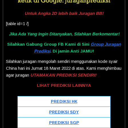
Untuk Angka 2D lebih baik Juragan BB!
[table id=1 /]
Jika Ada Yang Ingin Ditanyakan, Silahkan Berkomentar!
Silahkan Gabung Group FB Kami di Sini
Group Juragan
Prediksi
. Di jamin Anti JAMU!
Silahkan juragan mengolah sendiri menggunakan kode syair
China hari ini Jumat 18 Maret 2022 di atas. Kami menghimbau
agar juragan
UTAMAKAN PREDIKSI SENDIRI!
LIHAT PREDIKSI LAINNYA
PREDIKSI HK
PREDIKSI SDY
PREDIKSI SGP