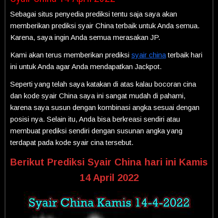
Sebagai situs penyedia prediksi tentu saja saya akan
memberikan prediksi syair China terbaik untuk Anda semua.
Karena, saya ingin Anda semua merasakan JP.
Kami akan terus memberikan prediksi
syair china
terbaik hari
ini untuk Anda agar Anda mendapatkan Jackpot.
Seperti yang telah saya katakan di atas kalau bocoran cina
dan kode syair China saya ini sangat mudah di pahami,
karena saya susun dengan kombinasi angka sesuai dengan
posisi nya. Selain itu, Anda bisa berkreasi sendiri atau
membuat prediksi sendiri dengan susunan angka yang
terdapat pada kode syair cina tersebut.
Berikut Prediksi Syair China hari ini Kamis
14 April 2022