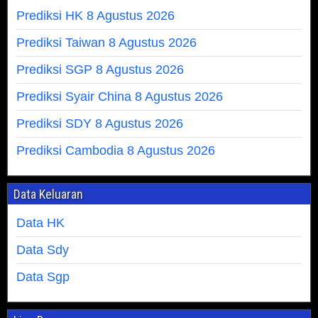
Prediksi HK 8 Agustus 2026
Prediksi Taiwan 8 Agustus 2026
Prediksi SGP 8 Agustus 2026
Prediksi Syair China 8 Agustus 2026
Prediksi SDY 8 Agustus 2026
Prediksi Cambodia 8 Agustus 2026
Data Keluaran
Data HK
Data Sdy
Data Sgp