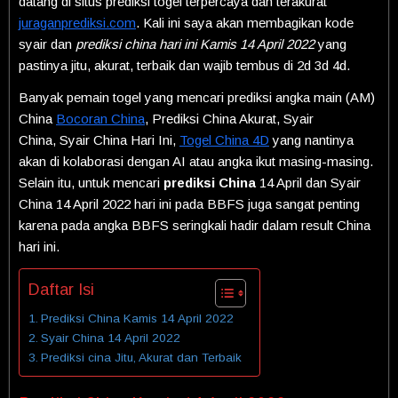
datang di situs prediksi togel terpercaya dan terakurat
juraganprediksi.com
. Kali ini saya akan membagikan kode
syair dan
prediksi china hari ini Kamis 14 April 2022
yang
pastinya jitu, akurat, terbaik dan wajib tembus di 2d 3d 4d.
Banyak pemain togel yang mencari prediksi angka main (AM)
China
Bocoran China
, Prediksi China Akurat, Syair
China, Syair China Hari Ini,
Togel China 4D
yang nantinya
akan di kolaborasi dengan AI atau angka ikut masing-masing.
Selain itu, untuk mencari
prediksi China
14 April dan Syair
China 14 April 2022 hari ini pada BBFS juga sangat penting
karena pada angka BBFS seringkali hadir dalam result China
hari ini.
Daftar Isi
Prediksi China Kamis 14 April 2022
Syair China 14 April 2022
Prediksi cina Jitu, Akurat dan Terbaik