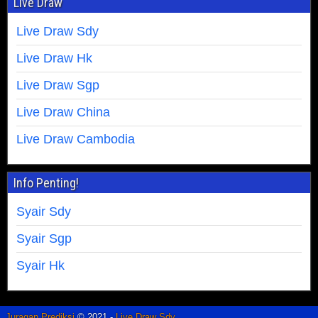
Live Draw
Live Draw Sdy
Live Draw Hk
Live Draw Sgp
Live Draw China
Live Draw Cambodia
Info Penting!
Syair Sdy
Syair Sgp
Syair Hk
Juragan Prediksi
© 2021 -
Live Draw Sdy