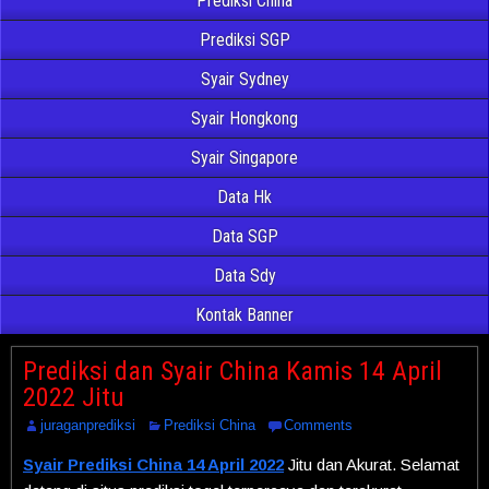
Prediksi China
Prediksi SGP
Syair Sydney
Syair Hongkong
Syair Singapore
Data Hk
Data SGP
Data Sdy
Kontak Banner
Prediksi dan Syair China Kamis 14 April
2022 Jitu
juraganprediksi
Prediksi China
Comments
Syair Prediksi China 14 April 2022
Jitu dan Akurat. Selamat