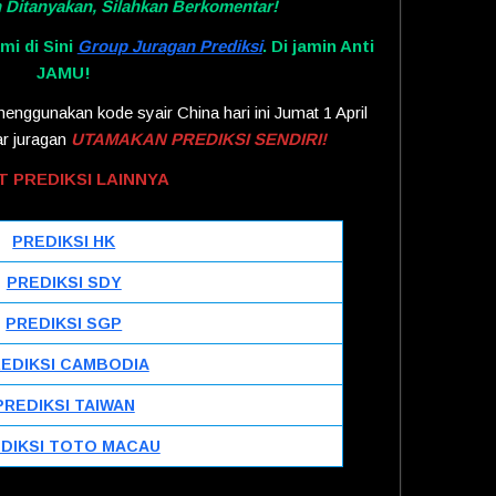
n Ditanyakan, Silahkan Berkomentar!
i di Sini
Group Juragan Prediksi
. Di jamin Anti
JAMU!
enggunakan kode syair China hari ini Jumat 1 April
r juragan
UTAMAKAN PREDIKSI SENDIRI!
T PREDIKSI LAINNYA
PREDIKSI HK
PREDIKSI SDY
PREDIKSI SGP
EDIKSI CAMBODIA
PREDIKSI TAIWAN
DIKSI TOTO MACAU