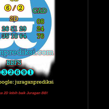
a 2D lebih baik Juragan BB!