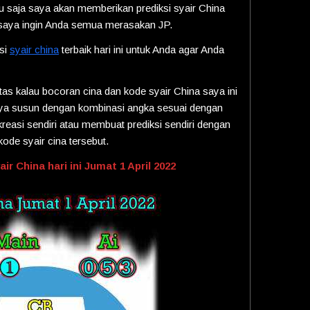
tu saja saya akan memberikan prediksi syair China
 saya ingin Anda semua merasakan JP.
si
syair china
terbaik hari ini untuk Anda agar Anda
atas kalau bocoran cina dan kode syair China saya ini
aya susun dengan kombinasi angka sesuai dengan
rkreasi sendiri atau membuat prediksi sendiri dengan
ode syair cina tersebut.
air China hari ini Jumat 1 April 2022