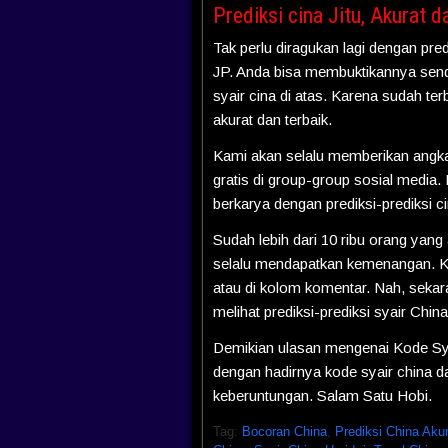
Prediksi cina Jitu, Akurat d
Tak perlu diragukan lagi dengan pred
JP. Anda bisa membuktikannya sen
syair cina di atas. Karena sudah terb
akurat dan terbaik.
Kami akan selalu memberikan angka
gratis di group-group sosial media
berkarya dengan prediksi-prediksi ci
Sudah lebih dari 10 ribu orang yang 
selalu mendapatkan kemenangan. K
atau di kolom komentar. Nah, sekar
melihat prediksi-prediksi syair China 
Demikian ulasan mengenai Kode Sy
dengan hadirnya kode syair china 
keberuntungan. Salam Satu Hobi.
Tag:
Bocoran China
,
Prediksi China Aku