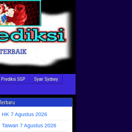
Prediksi SGP
Syair Sydney
Terbaru
i HK 7 Agustus 2026
i Taiwan 7 Agustus 2026