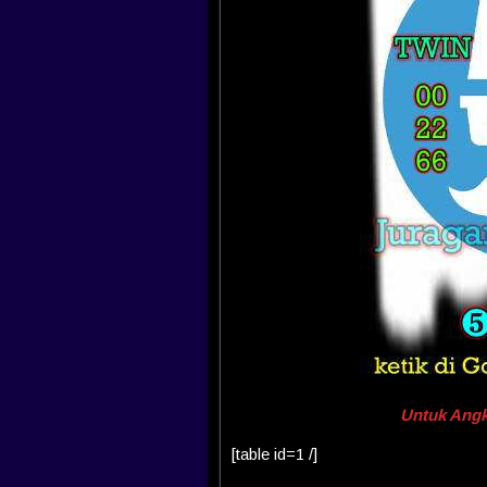
Untuk Angk
[table id=1 /]