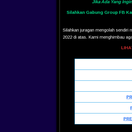
Jika Ada Yang Ingi
Silahkan Gabung Group FB Kam
Silahkan juragan mengolah sendiri m
2022 di atas. Kami menghimbau aga
LIHA
PR
PRE