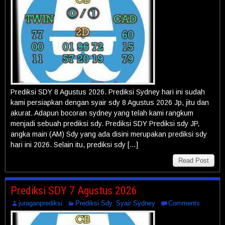
Prediksi SDY 8 Agustus 2026. Prediksi Sydney hari ini sudah
kami persiapkan dengan syair sdy 8 Agustus 2026 Jp, jitu dan
akurat. Adapun bocoran sydney yang telah kami rangkum
menjadi sebuah prediksi sdy. Prediksi SDY Prediksi sdy JP,
angka main (AM) Sdy yang ada disini merupakan prediksi sdy
hari ini 2026. Selain itu, prediksi sdy […]
Read Post
Prediksi SDY 7 Agustus 2026
juraganprediksi
Prediksi Sdy
,
Syair Sydney
Comments