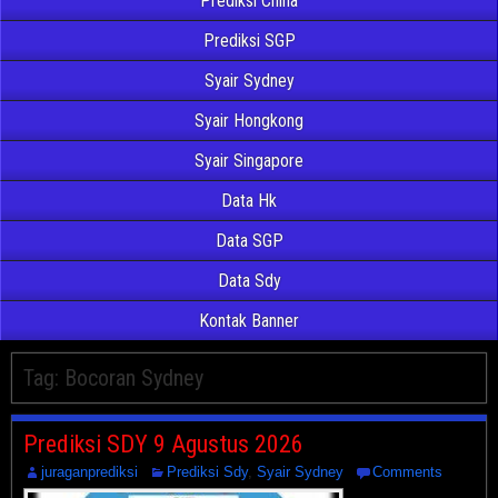
Prediksi China
Prediksi SGP
Syair Sydney
Syair Hongkong
Syair Singapore
Data Hk
Data SGP
Data Sdy
Kontak Banner
Tag:
Bocoran Sydney
Prediksi SDY 9 Agustus 2026
juraganprediksi
Prediksi Sdy
,
Syair Sydney
Comments