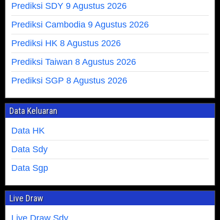
Prediksi SDY 9 Agustus 2026
Prediksi Cambodia 9 Agustus 2026
Prediksi HK 8 Agustus 2026
Prediksi Taiwan 8 Agustus 2026
Prediksi SGP 8 Agustus 2026
Data Keluaran
Data HK
Data Sdy
Data Sgp
Live Draw
Live Draw Sdy