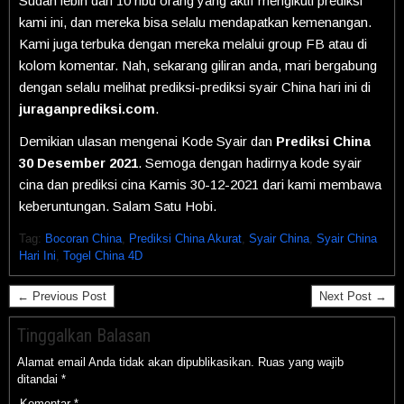
Sudah lebih dari 10 ribu orang yang aktif mengikuti prediksi
kami ini, dan mereka bisa selalu mendapatkan kemenangan.
Kami juga terbuka dengan mereka melalui group FB atau di
kolom komentar. Nah, sekarang giliran anda, mari bergabung
dengan selalu melihat prediksi-prediksi syair China hari ini di
juraganprediksi.com
.
Demikian ulasan mengenai Kode Syair dan
Prediksi China
30 Desember 2021
. Semoga dengan hadirnya kode syair
cina dan prediksi cina Kamis 30-12-2021 dari kami membawa
keberuntungan. Salam Satu Hobi.
Tag:
Bocoran China
,
Prediksi China Akurat
,
Syair China
,
Syair China
Hari Ini
,
Togel China 4D
← Previous Post
Next Post →
Tinggalkan Balasan
Alamat email Anda tidak akan dipublikasikan.
Ruas yang wajib
ditandai
*
Komentar
*