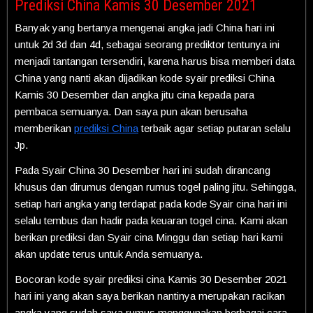
Prediksi China Kamis 30 Desember 2021
Banyak yang bertanya mengenai angka jadi China hari ini
untuk 2d 3d dan 4d, sebagai seorang prediktor tentunya ini
menjadi tantangan tersendiri, karena harus bisa memberi data
China yang nanti akan dijadikan kode syair prediksi China
Kamis 30 Desember dan angka jitu cina kepada para
pembaca semuanya. Dan saya pun akan berusaha
memberikan
prediksi China
terbaik agar setiap putaran selalu
Jp.
Pada Syair China 30 Desember hari ini sudah dirancang
khusus dan dirumus dengan rumus togel paling jitu. Sehingga,
setiap hari angka yang terdapat pada kode Syair cina hari ini
selalu tembus dan hadir pada keuaran togel cina. Kami akan
berikan prediksi dan Syair cina Minggu dan setiap hari kami
akan update terus untuk Anda semuanya.
Bocoran kode syair prediksi cina Kamis 30 Desember 2021
hari ini yang akan saya berikan nantinya merupakan racikan
angka yang sudah saya rumus menggunakan berbagai cara