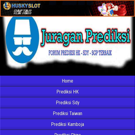
Home
Prediksi HK
Prediksi Sdy
Prediksi Taiwan
Prediksi Kamboja