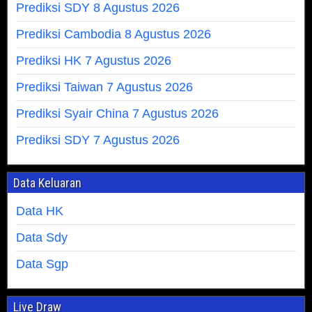
Prediksi SDY 8 Agustus 2026
Prediksi Cambodia 8 Agustus 2026
Prediksi HK 7 Agustus 2026
Prediksi Taiwan 7 Agustus 2026
Prediksi Syair China 7 Agustus 2026
Prediksi SDY 7 Agustus 2026
Data Keluaran
Data HK
Data Sdy
Data Sgp
Live Draw