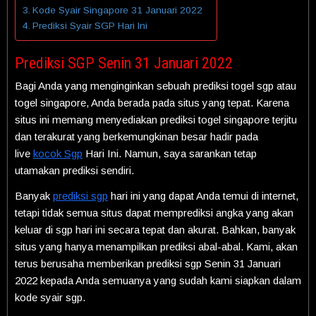
Kode Syair Singapore 31 Januari 2022
Prediksi Syair SGP Hari Ini
Prediksi SGP Senin 31 Januari 2022
Bagi Anda yang menginginkan sebuah prediksi togel sgp atau
togel singapore, Anda berada pada situs yang tepat. Karena
situs ini memang menyediakan prediksi togel singapore terjitu
dan terakurat yang berkemungkinan besar hadir pada
live
kocok Sgp
Hari Ini. Namun, saya sarankan tetap
utamakan prediksi sendiri.
Banyak
prediksi sgp
hari ini yang dapat Anda temui di internet,
tetapi tidak semua situs dapat memprediksi angka yang akan
keluar di sgp hari ini secara tepat dan akurat. Bahkan, banyak
situs yang hanya menampilkan prediksi abal-abal. Kami, akan
terus berusaha memberikan prediksi sgp Senin 31 Januari
2022 kepada Anda semuanya yang sudah kami siapkan dalam
kode syair sgp.