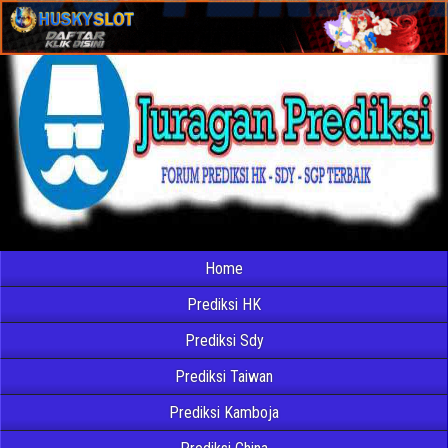
Home
Prediksi HK
Prediksi Sdy
Prediksi Taiwan
Prediksi Kamboja