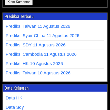
Prediksi Terbaru
Prediksi Taiwan 11 Agustus 2026
Prediksi Syair China 11 Agustus 2026
Prediksi SDY 11 Agustus 2026
Prediksi Cambodia 11 Agustus 2026
Prediksi HK 10 Agustus 2026
Prediksi Taiwan 10 Agustus 2026
Data Keluaran
Data HK
Data Sdy