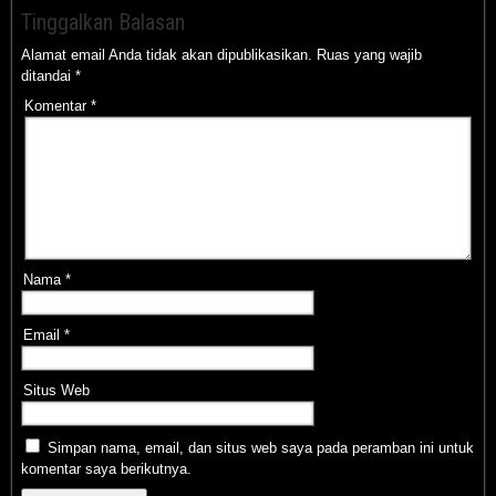
Tinggalkan Balasan
Alamat email Anda tidak akan dipublikasikan.
Ruas yang wajib
ditandai
*
Komentar
*
Nama
*
Email
*
Situs Web
Simpan nama, email, dan situs web saya pada peramban ini untuk
komentar saya berikutnya.