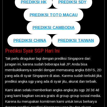
PREDIKSI HK
PREDIKSI SDY
PREDIKSI TOTO MACAU
PREDIKSI CAMBODIA
PREDIKSI CHINA
PREDIKSI TAIWAN
Prediksi Syair SGP Hari Ini
Tak perlu diragukan lagi dengan prediksi Singapore dari
juragan ini, karena sudah beberapa kali JP. Anda bisa
membuktikannya sendiri dengan memasang angka BBFS, 2D
yang ada di syair Singapore di atas. Karena sudah terbukti jika
prediksi angka sgp yang ada di syair jitu, akurat dan terbaik.
Kami akan selalu memberikan angka-angka jitu sgp 2d 3d 4d
yang kami bagikan secara gratis di group-group sosial media.
Karena itu merupakan komitmen kami untuk terus berkarya