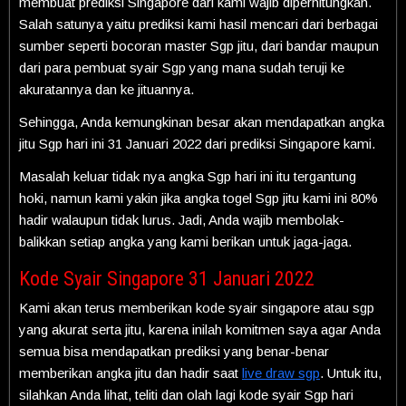
membuat prediksi Singapore dari kami wajib diperhitungkan.
Salah satunya yaitu prediksi kami hasil mencari dari berbagai
sumber seperti bocoran master Sgp jitu, dari bandar maupun
dari para pembuat syair Sgp yang mana sudah teruji ke
akuratannya dan ke jituannya.
Sehingga, Anda kemungkinan besar akan mendapatkan angka
jitu Sgp hari ini 31 Januari 2022 dari prediksi Singapore kami.
Masalah keluar tidak nya angka Sgp hari ini itu tergantung
hoki, namun kami yakin jika angka togel Sgp jitu kami ini 80%
hadir walaupun tidak lurus. Jadi, Anda wajib membolak-
balikkan setiap angka yang kami berikan untuk jaga-jaga.
Kode Syair Singapore 31 Januari 2022
Kami akan terus memberikan kode syair singapore atau sgp
yang akurat serta jitu, karena inilah komitmen saya agar Anda
semua bisa mendapatkan prediksi yang benar-benar
memberikan angka jitu dan hadir saat
live draw sgp
. Untuk itu,
silahkan Anda lihat, teliti dan olah lagi kode syair Sgp hari