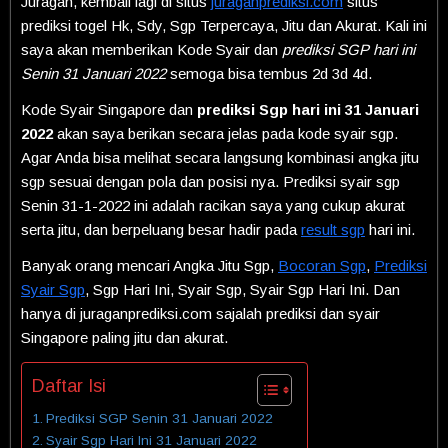
Juragan, kembali lagi di situs
juraganprediksi.com
situs
prediksi togel Hk, Sdy, Sgp Terpercaya, Jitu dan Akurat. Kali ini
saya akan memberikan Kode Syair dan
prediksi SGP hari ini
Senin 31 Januari 2022
semoga bisa tembus 2d 3d 4d.
Kode Syair Singapore dan
prediksi Sgp hari ini 31 Januari
2022
akan saya berikan secara jelas pada kode syair sgp.
Agar Anda bisa melihat secara langsung kombinasi angka jitu
sgp sesuai dengan pola dan posisi nya. Prediksi syair sgp
Senin 31-1-2022 ini adalah racikan saya yang cukup akurat
serta jitu, dan berpeluang besar hadir pada
result sgp
hari ini.
Banyak orang mencari Angka Jitu Sgp,
Bocoran Sgp
,
Prediksi
Syair Sgp
, Sgp Hari Ini, Syair Sgp, Syair Sgp Hari Ini. Dan
hanya di juraganprediksi.com sajalah prediksi dan syair
Singapore paling jitu dan akurat.
Daftar Isi
Prediksi SGP Senin 31 Januari 2022
Syair Sgp Hari Ini 31 Januari 2022