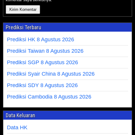
Prediksi Terbaru
Prediksi HK 8 Agustus 2026
Prediksi Taiwan 8 Agustus 2026
Prediksi SGP 8 Agustus 2026
Prediksi Syair China 8 Agustus 2026
Prediksi SDY 8 Agustus 2026
Prediksi Cambodia 8 Agustus 2026
Data Keluaran
Data HK