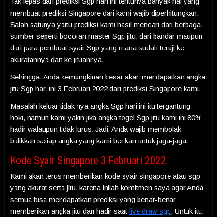
Tak lepas dari prediksi Sgp hari ini tentunya banyak hal yang
membuat prediksi Singapore dari kami wajib diperhitungkan.
Salah satunya yaitu prediksi kami hasil mencari dari berbagai
sumber seperti bocoran master Sgp jitu, dari bandar maupun
dari para pembuat syair Sgp yang mana sudah teruji ke
akuratannya dan ke jituannya.
Sehingga, Anda kemungkinan besar akan mendapatkan angka
jitu Sgp hari ini 3 Februari 2022 dari prediksi Singapore kami.
Masalah keluar tidak nya angka Sgp hari ini itu tergantung
hoki, namun kami yakin jika angka togel Sgp jitu kami ini 80%
hadir walaupun tidak lurus. Jadi, Anda wajib membolak-
balikkan setiap angka yang kami berikan untuk jaga-jaga.
Kode Syair Singapore 3 Februari 2022
Kami akan terus memberikan kode syair singapore atau sgp
yang akurat serta jitu, karena inilah komitmen saya agar Anda
semua bisa mendapatkan prediksi yang benar-benar
memberikan angka jitu dan hadir saat
live draw sgp
. Untuk itu,