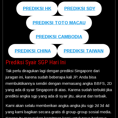
PREDIKSI HK
PREDIKSI SDY
PREDIKSI TOTO MACAU
PREDIKSI CAMBODIA
PREDIKSI CHINA
PREDIKSI TAIWAN
Prediksi Syair SGP Hari Ini
Tak perlu diragukan lagi dengan prediksi Singapore dari
juragan ini, karena sudah beberapa kali JP. Anda bisa
membuktikannya sendiri dengan memasang angka BBFS, 2D
yang ada di syair Singapore di atas. Karena sudah terbukti jika
prediksi angka sgp yang ada di syair jitu, akurat dan terbaik.
Kami akan selalu memberikan angka-angka jitu sgp 2d 3d 4d
yang kami bagikan secara gratis di group-group sosial media.