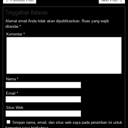
← Previous Post
Next Post →
Tinggalkan Balasan
Alamat email Anda tidak akan dipublikasikan.
Ruas yang wajib
ditandai
*
Komentar
*
Nama
*
Email
*
Situs Web
Simpan nama, email, dan situs web saya pada peramban ini untuk
komentar saya berikutnya.