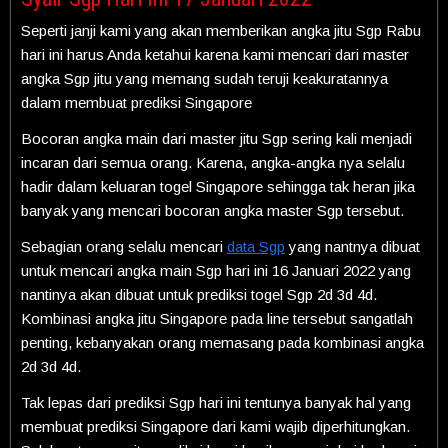
Seperti janji kami yang akan memberikan angka jitu Sgp Rabu
hari ini harus Anda ketahui karena kami mencari dari master
angka Sgp jitu yang memang sudah teruji keakuratannya
dalam membuat prediksi Singapore
Bocoran angka main dari master jitu Sgp sering kali menjadi
incaran dari semua orang. Karena, angka-angka nya selalu
hadir dalam keluaran togel Singapore sehingga tak heran jika
banyak yang mencari bocoran angka master Sgp tersebut.
Sebagian orang selalu mencari
data Sgp
yang nantnya dibuat
untuk mencari angka main Sgp hari ini 16 Januari 2022 yang
nantinya akan dibuat untuk prediksi togel Sgp 2d 3d 4d.
Kombinasi angka jitu Singapore pada line tersebut sangatlah
penting, kebanyakan orang memasang pada kombinasi angka
2d 3d 4d.
Tak lepas dari prediksi Sgp hari ini tentunya banyak hal yang
membuat prediksi Singapore dari kami wajib diperhitungkan.