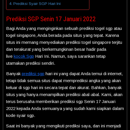
Prediksi Syair SGP Hari Ini
Prediksi SGP Senin 17 Januari 2022
Bagi Anda yang menginginkan sebuah prediksi togel sgp atau
togel singapore, Anda berada pada situs yang tepat. Karena
situs ini memang menyediakan prediksi togel singapore terjitu
dan terakurat yang berkemungkinan besar hadir pada
live
kocok Sgp
Hari Ini. Namun, saya sarankan tetap
utamakan prediksi sendiri.
Banyak
prediksi sgp
hari ini yang dapat Anda temui di internet,
tetapi tidak semua situs dapat memprediksi angka yang akan
keluar di sgp hari ini secara tepat dan akurat. Bahkan, banyak
situs yang hanya menampilkan prediksi abal-abal. Kami, akan
terus berusaha memberikan prediksi sgp Senin 17 Januari
2022 kepada Anda semuanya yang sudah kami siapkan dalam
kode syair sgp.
Saat ini banyak yang mengikuti prediksi saya, dan ini menjadi