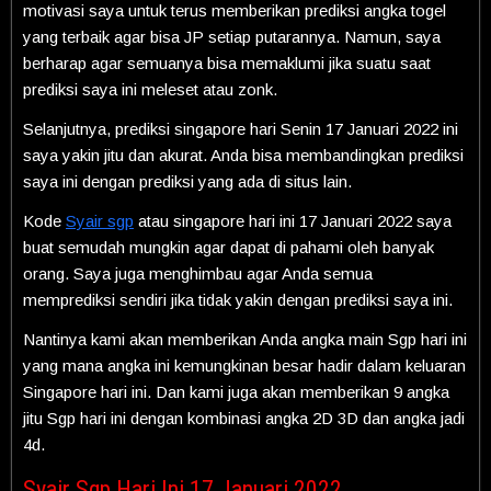
motivasi saya untuk terus memberikan prediksi angka togel
yang terbaik agar bisa JP setiap putarannya. Namun, saya
berharap agar semuanya bisa memaklumi jika suatu saat
prediksi saya ini meleset atau zonk.
Selanjutnya, prediksi singapore hari Senin 17 Januari 2022 ini
saya yakin jitu dan akurat. Anda bisa membandingkan prediksi
saya ini dengan prediksi yang ada di situs lain.
Kode
Syair sgp
atau singapore hari ini 17 Januari 2022 saya
buat semudah mungkin agar dapat di pahami oleh banyak
orang. Saya juga menghimbau agar Anda semua
memprediksi sendiri jika tidak yakin dengan prediksi saya ini.
Nantinya kami akan memberikan Anda angka main Sgp hari ini
yang mana angka ini kemungkinan besar hadir dalam keluaran
Singapore hari ini. Dan kami juga akan memberikan 9 angka
jitu Sgp hari ini dengan kombinasi angka 2D 3D dan angka jadi
4d.
Syair Sgp Hari Ini 17 Januari 2022