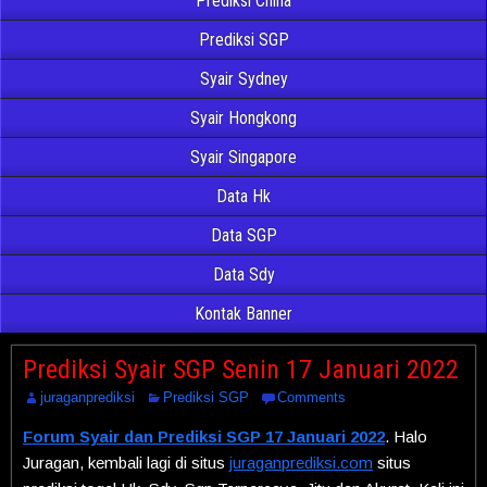
Prediksi China
Prediksi SGP
Syair Sydney
Syair Hongkong
Syair Singapore
Data Hk
Data SGP
Data Sdy
Kontak Banner
Prediksi Syair SGP Senin 17 Januari 2022
juraganprediksi
Prediksi SGP
Comments
Forum Syair dan Prediksi SGP 17 Januari 2022
. Halo
Juragan, kembali lagi di situs
juraganprediksi.com
situs